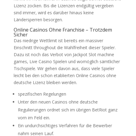
Lizenz zocken. Bis die Lizenzen endgültig vergeben
sind immer, wird es darüber hinaus keine
Ländersperren besorgen.
Online Casinos Ohne Franchise – Trotzdem
Sicher
Das niedrige Wettlimit ist bereits ein massiver
Einschnitt throughout die Wahlfreiheit dieser Spieler.
Dazu ist noch das Verbot von Jackpot Slot machine
games, Live Casino Spielen und womöglich sämtlicher
Tischspiele. Wir gehen davon aus, dass viele Spieler
leicht bei den schon etablierten Online Casinos ohne
deutsche Lizenz bleiben werden.
spezifischen Regelungen
Unter den neuen Casinos ohne deutsche
Regulierungen ordnet sich im übrigen BetRiot ganz
vorn im Feld ein.
Ein undurchsichtiges Verfahren für die Bewerber
nahm seinen Lauf.