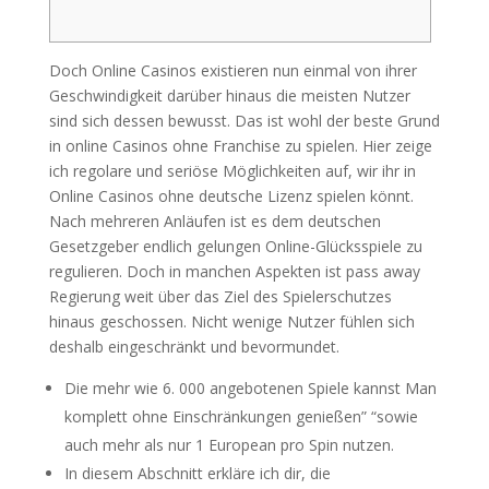
Doch Online Casinos existieren nun einmal von ihrer
Geschwindigkeit darüber hinaus die meisten Nutzer
sind sich dessen bewusst. Das ist wohl der beste Grund
in online Casinos ohne Franchise zu spielen. Hier zeige
ich regolare und seriöse Möglichkeiten auf, wir ihr in
Online Casinos ohne deutsche Lizenz spielen könnt.
Nach mehreren Anläufen ist es dem deutschen
Gesetzgeber endlich gelungen Online-Glücksspiele zu
regulieren. Doch in manchen Aspekten ist pass away
Regierung weit über das Ziel des Spielerschutzes
hinaus geschossen. Nicht wenige Nutzer fühlen sich
deshalb eingeschränkt und bevormundet.
Die mehr wie 6. 000 angebotenen Spiele kannst Man
komplett ohne Einschränkungen genießen” “sowie
auch mehr als nur 1 European pro Spin nutzen.
In diesem Abschnitt erkläre ich dir, die