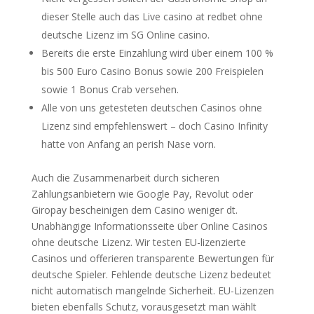
dieser Stelle auch das Live casino at redbet ohne
deutsche Lizenz im SG Online casino.
Bereits die erste Einzahlung wird über einem 100 %
bis 500 Euro Casino Bonus sowie 200 Freispielen
sowie 1 Bonus Crab versehen.
Alle von uns getesteten deutschen Casinos ohne
Lizenz sind empfehlenswert – doch Casino Infinity
hatte von Anfang an perish Nase vorn.
Auch die Zusammenarbeit durch sicheren
Zahlungsanbietern wie Google Pay, Revolut oder
Giropay bescheinigen dem Casino weniger dt.
Unabhängige Informationsseite über Online Casinos
ohne deutsche Lizenz. Wir testen EU-lizenzierte
Casinos und offerieren transparente Bewertungen für
deutsche Spieler. Fehlende deutsche Lizenz bedeutet
nicht automatisch mangelnde Sicherheit. EU-Lizenzen
bieten ebenfalls Schutz, vorausgesetzt man wählt