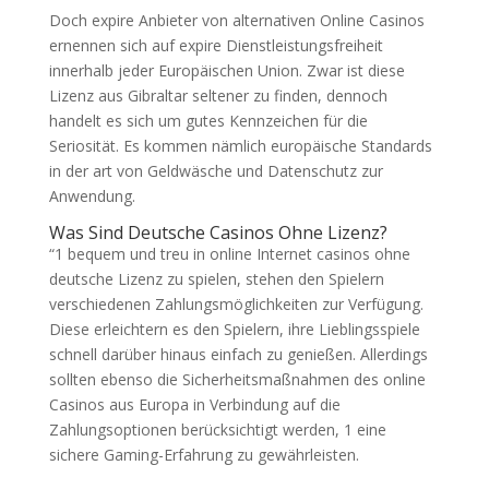
Doch expire Anbieter von alternativen Online Casinos
ernennen sich auf expire Dienstleistungsfreiheit
innerhalb jeder Europäischen Union. Zwar ist diese
Lizenz aus Gibraltar seltener zu finden, dennoch
handelt es sich um gutes Kennzeichen für die
Seriosität. Es kommen nämlich europäische Standards
in der art von Geldwäsche und Datenschutz zur
Anwendung.
Was Sind Deutsche Casinos Ohne Lizenz?
“1 bequem und treu in online Internet casinos ohne
deutsche Lizenz zu spielen, stehen den Spielern
verschiedenen Zahlungsmöglichkeiten zur Verfügung.
Diese erleichtern es den Spielern, ihre Lieblingsspiele
schnell darüber hinaus einfach zu genießen. Allerdings
sollten ebenso die Sicherheitsmaßnahmen des online
Casinos aus Europa in Verbindung auf die
Zahlungsoptionen berücksichtigt werden, 1 eine
sichere Gaming-Erfahrung zu gewährleisten.