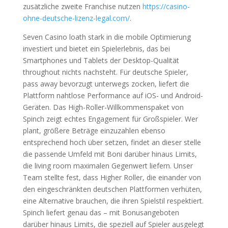
zusätzliche zweite Franchise nutzen
https://casino-
ohne-deutsche-lizenz-legal.com/
.
Seven Casino loath stark in die mobile Optimierung
investiert und bietet ein Spielerlebnis, das bei
Smartphones und Tablets der Desktop-Qualität
throughout nichts nachsteht. Für deutsche Spieler,
pass away bevorzugt unterwegs zocken, liefert die
Plattform nahtlose Performance auf iOS- und Android-
Geräten. Das High-Roller-Willkommenspaket von
Spinch zeigt echtes Engagement für Großspieler. Wer
plant, größere Beträge einzuzahlen ebenso
entsprechend hoch über setzen, findet an dieser stelle
die passende Umfeld mit Boni darüber hinaus Limits,
die living room maximalen Gegenwert liefern. Unser
Team stellte fest, dass Higher Roller, die einander von
den eingeschränkten deutschen Plattformen verhüten,
eine Alternative brauchen, die ihren Spielstil respektiert.
Spinch liefert genau das – mit Bonusangeboten
darüber hinaus Limits, die speziell auf Spieler ausgelegt