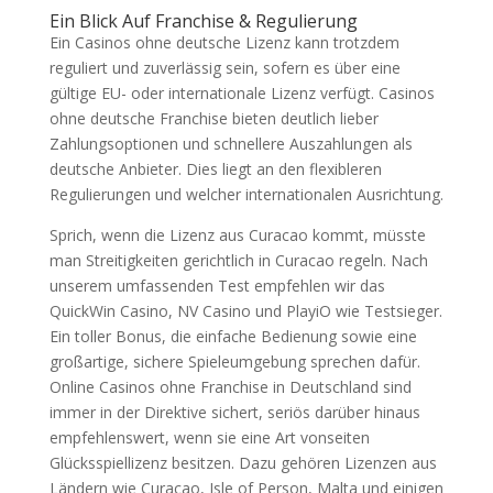
Ein Blick Auf Franchise & Regulierung
Ein Casinos ohne deutsche Lizenz kann trotzdem
reguliert und zuverlässig sein, sofern es über eine
gültige EU- oder internationale Lizenz verfügt. Casinos
ohne deutsche Franchise bieten deutlich lieber
Zahlungsoptionen und schnellere Auszahlungen als
deutsche Anbieter. Dies liegt an den flexibleren
Regulierungen und welcher internationalen Ausrichtung.
Sprich, wenn die Lizenz aus Curacao kommt, müsste
man Streitigkeiten gerichtlich in Curacao regeln. Nach
unserem umfassenden Test empfehlen wir das
QuickWin Casino, NV Casino und PlayiO wie Testsieger.
Ein toller Bonus, die einfache Bedienung sowie eine
großartige, sichere Spieleumgebung sprechen dafür.
Online Casinos ohne Franchise in Deutschland sind
immer in der Direktive sichert, seriös darüber hinaus
empfehlenswert, wenn sie eine Art vonseiten
Glücksspiellizenz besitzen. Dazu gehören Lizenzen aus
Ländern wie Curacao, Isle of Person, Malta und einigen