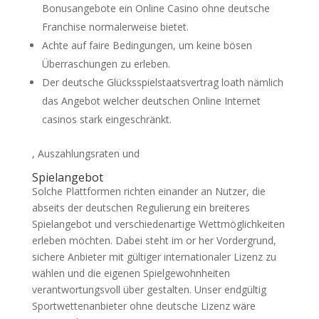
Bonusangebote ein Online Casino ohne deutsche
Franchise normalerweise bietet.
Achte auf faire Bedingungen, um keine bösen
Überraschungen zu erleben.
Der deutsche Glücksspielstaatsvertrag loath nämlich
das Angebot welcher deutschen Online Internet
casinos stark eingeschränkt.
, Auszahlungsraten und
Spielangebot
Solche Plattformen richten einander an Nutzer, die
abseits der deutschen Regulierung ein breiteres
Spielangebot und verschiedenartige Wettmöglichkeiten
erleben möchten. Dabei steht im or her Vordergrund,
sichere Anbieter mit gültiger internationaler Lizenz zu
wählen und die eigenen Spielgewohnheiten
verantwortungsvoll über gestalten. Unser endgültig
Sportwettenanbieter ohne deutsche Lizenz wäre