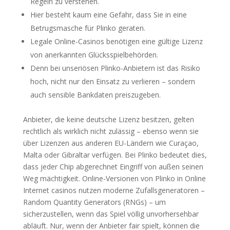
Regeln zu verstehen.
Hier besteht kaum eine Gefahr, dass Sie in eine
Betrugsmasche für Plinko geraten.
Legale Online-Casinos benötigen eine gültige Lizenz
von anerkannten Glücksspielbehörden.
Denn bei unseriösen Plinko-Anbietern ist das Risiko
hoch, nicht nur den Einsatz zu verlieren – sondern
auch sensible Bankdaten preiszugeben.
Anbieter, die keine deutsche Lizenz besitzen, gelten
rechtlich als wirklich nicht zulässig – ebenso wenn sie
über Lizenzen aus anderen EU-Ländern wie Curaçao,
Malta oder Gibraltar verfügen. Bei Plinko bedeutet dies,
dass jeder Chip abgerechnet Eingriff von außen seinen
Weg mächtigkeit. Online-Versionen von Plinko in Online
Internet casinos nutzen moderne Zufallsgeneratoren –
Random Quantity Generators (RNGs) – um
sicherzustellen, wenn das Spiel völlig unvorhersehbar
abläuft. Nur, wenn der Anbieter fair spielt, können die