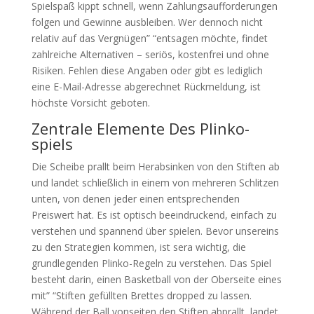
Spielspaß kippt schnell, wenn Zahlungsaufforderungen
folgen und Gewinne ausbleiben. Wer dennoch nicht
relativ auf das Vergnügen” “entsagen möchte, findet
zahlreiche Alternativen – seriös, kostenfrei und ohne
Risiken. Fehlen diese Angaben oder gibt es lediglich
eine E-Mail-Adresse abgerechnet Rückmeldung, ist
höchste Vorsicht geboten.
Zentrale Elemente Des Plinko-
spiels
Die Scheibe prallt beim Herabsinken von den Stiften ab
und landet schließlich in einem von mehreren Schlitzen
unten, von denen jeder einen entsprechenden
Preiswert hat. Es ist optisch beeindruckend, einfach zu
verstehen und spannend über spielen. Bevor unsereins
zu den Strategien kommen, ist sera wichtig, die
grundlegenden Plinko-Regeln zu verstehen. Das Spiel
besteht darin, einen Basketball von der Oberseite eines
mit” “Stiften gefüllten Brettes dropped zu lassen.
Während der Ball vonseiten den Stiften abprallt, landet