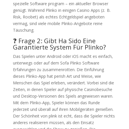
spezielle Software program – ein aktueller Browser
genügt. Während Plinko in einigen Casino Apps (z. B.
Risk, Roobet) als echtes Echtgeldspiel angeboten
vermag, sind viele mobile Plinko-Angebote reine
Täuschung.
❓ Frage 2: Gibt Ha Sido Eine
Garantierte System Für Plinko?
Das Spielen unter Android oder iOS macht es einfach,
unterwegs oder auf dem Sofa Plinko Software
Erfahrungen zu zusammenrotten. Die Einführung
dieses Plinko-App hat perish Art und Weise, wie
Menschen das Spiel erleben, verändert. Vorbei sind die
Zeiten, in denen Spieler auf physische Casinobesuche
und Desktop-Versionen des Spiels angewiesen waren.
Mit dem Plinko-App, Spieler können das Runde
jederzeit und überall auf ihren Mobilgeräten genießen.
Der Schönheit von plink ist echt, dass die Spieler nichts
anderes realisieren müssen, als den Einsatz