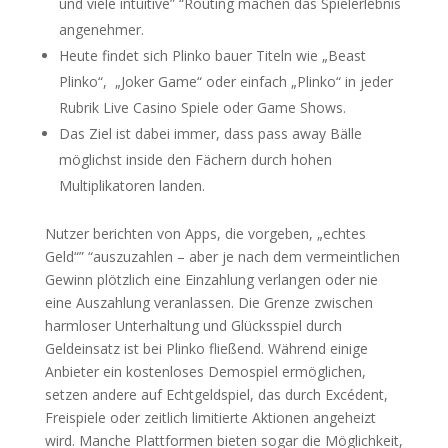
und viele intuitive” “Routing machen das Spielerlebnis
angenehmer.
Heute findet sich Plinko bauer Titeln wie „Beast
Plinko“, „Joker Game“ oder einfach „Plinko“ in jeder
Rubrik Live Casino Spiele oder Game Shows.
Das Ziel ist dabei immer, dass pass away Bälle
möglichst inside den Fächern durch hohen
Multiplikatoren landen.
Nutzer berichten von Apps, die vorgeben, „echtes
Geld“” “auszuzahlen – aber je nach dem vermeintlichen
Gewinn plötzlich eine Einzahlung verlangen oder nie
eine Auszahlung veranlassen. Die Grenze zwischen
harmloser Unterhaltung und Glücksspiel durch
Geldeinsatz ist bei Plinko fließend. Während einige
Anbieter ein kostenloses Demospiel ermöglichen,
setzen andere auf Echtgeldspiel, das durch Excédent,
Freispiele oder zeitlich limitierte Aktionen angeheizt
wird. Manche Plattformen bieten sogar die Möglichkeit,