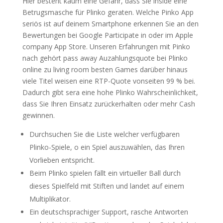
Hier besteht kaum eine Gefahr, dass Sie inside eine
Betrugsmasche für Plinko geraten. Welche Pinko App
seriös ist auf deinem Smartphone erkennen Sie an den
Bewertungen bei Google Participate in oder im Apple
company App Store. Unseren Erfahrungen mit Pinko
nach gehört pass away Auzahlungsquote bei Plinko
online zu living room besten Games darüber hinaus
viele Titel weisen eine RTP-Quote vonseiten 99 % bei.
Dadurch gibt sera eine hohe Plinko Wahrscheinlichkeit,
dass Sie Ihren Einsatz zurückerhalten oder mehr Cash
gewinnen.
Durchsuchen Sie die Liste welcher verfügbaren
Plinko-Spiele, o ein Spiel auszuwählen, das Ihren
Vorlieben entspricht.
Beim Plinko spielen fällt ein virtueller Ball durch
dieses Spielfeld mit Stiften und landet auf einem
Multiplikator.
Ein deutschsprachiger Support, rasche Antworten