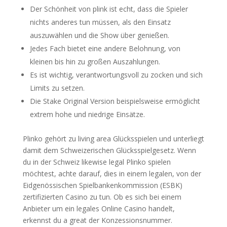
Der Schönheit von plink ist echt, dass die Spieler
nichts anderes tun müssen, als den Einsatz
auszuwählen und die Show über genießen.
Jedes Fach bietet eine andere Belohnung, von
kleinen bis hin zu großen Auszahlungen.
Es ist wichtig, verantwortungsvoll zu zocken und sich
Limits zu setzen.
Die Stake Original Version beispielsweise ermöglicht
extrem hohe und niedrige Einsätze.
Plinko gehört zu living area Glücksspielen und unterliegt
damit dem Schweizerischen Glücksspielgesetz. Wenn
du in der Schweiz likewise legal Plinko spielen
möchtest, achte darauf, dies in einem legalen, von der
Eidgenössischen Spielbankenkommission (ESBK)
zertifizierten Casino zu tun. Ob es sich bei einem
Anbieter um ein legales Online Casino handelt,
erkennst du a great der Konzessionsnummer.