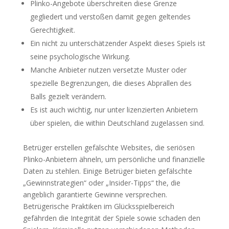
Plinko-Angebote überschreiten diese Grenze
gegliedert und verstoßen damit gegen geltendes
Gerechtigkeit.
Ein nicht zu unterschätzender Aspekt dieses Spiels ist
seine psychologische Wirkung.
Manche Anbieter nutzen versetzte Muster oder
spezielle Begrenzungen, die dieses Abprallen des
Balls gezielt verändern.
Es ist auch wichtig, nur unter lizenzierten Anbietern
über spielen, die within Deutschland zugelassen sind.
Betrüger erstellen gefälschte Websites, die seriösen
Plinko-Anbietern ähneln, um persönliche und finanzielle
Daten zu stehlen. Einige Betrüger bieten gefälschte
„Gewinnstrategien“ oder „Insider-Tipps“ the, die
angeblich garantierte Gewinne versprechen.
Betrügerische Praktiken im Glücksspielbereich
gefährden die Integrität der Spiele sowie schaden den