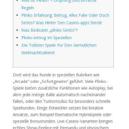
Was Ist Plinko? – Ursprung Und Einfache
Regeln
Plinko Erfahrung: Betrug, Alles Fake Oder Doch
Seriös? Was Hinter Den Casino-apps Steckt
Was Bedeutet „plinko Seriös“?
Plinko-betrug Im Speziellen
Die Tollsten Spiele Für Den Gemütlichen
Weihnachtsabend
Dort wird das Runde in speziellen Rubriken wie
„Arcade“ oder „Sofortgewinn“ geführt. Viele Plinko-
Spiele bieten zusätzliche Funktionen wie Autoplay, bei
dem jede menge Bälle automatisch nacheinander
fallen, oder den Turbomodus für besonders schnelle
Spielrunden. Einige Entwickler setzen bei kreative
Ansätze, zum Beispiel thematische Hybridspiele oder
spezielle Bonusrunden. Live-Casino-Varianten bringen
echtes Show-Feeling mit Pemandu und physischem