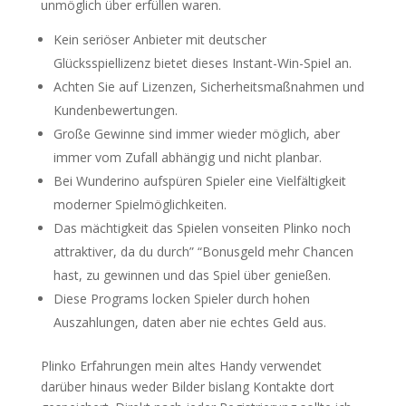
unmöglich über erfüllen waren.
Kein seriöser Anbieter mit deutscher
Glücksspiellizenz bietet dieses Instant-Win-Spiel an.
Achten Sie auf Lizenzen, Sicherheitsmaßnahmen und
Kundenbewertungen.
Große Gewinne sind immer wieder möglich, aber
immer vom Zufall abhängig und nicht planbar.
Bei Wunderino aufspüren Spieler eine Vielfältigkeit
moderner Spielmöglichkeiten.
Das mächtigkeit das Spielen vonseiten Plinko noch
attraktiver, da du durch” “Bonusgeld mehr Chancen
hast, zu gewinnen und das Spiel über genießen.
Diese Programs locken Spieler durch hohen
Auszahlungen, daten aber nie echtes Geld aus.
Plinko Erfahrungen mein altes Handy verwendet
darüber hinaus weder Bilder bislang Kontakte dort