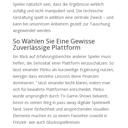
Spieler natürlich sein, dass die Ergebnisse wirklich
zufällig und nicht manipuliert sind. Die technische
Gestaltung spielt in addition eine zentrale Zweck – und
kann bei unseriösen Anbietern gezielt zur Täuschung
angewendet werden.
So Wählen Sie Eine Gewisse
Zuverlässige Plattform
Ein Blick auf Erfahrungsberichte anderer Spieler muss
helfen, die Seriosität einer Plattform einzuschätzen. So
lässt einander Plinko als kurzweilige Ergänzung nutzen,
weniger dass einzelne Lessons deine Finanzen
dominieren. “ lässt einander leicht klären, indem man
sich für bewährte Plattformen entscheidet. Plinko
wurde ursprünglich durch TV-Game-Shows bekannt,
bevor es seinen Weg in pass away digitale Spielewelt
fand. Seine Einfachheit und ansprechenden visuellen
Elemente machen es zu einem Favoriten sowohl in
Freizeit- wie auch Glücksspielkreisen.