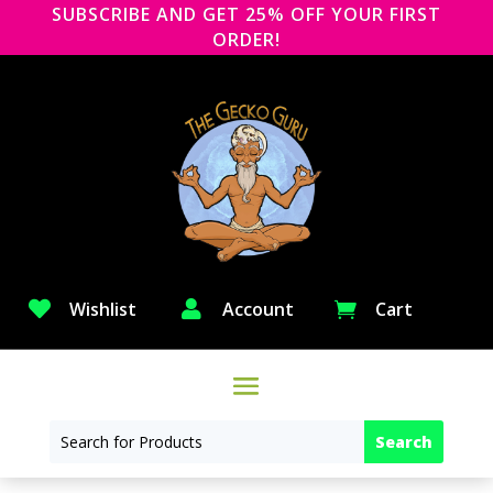
SUBSCRIBE AND GET 25% OFF YOUR FIRST
ORDER!

Wishlist

Account
Cart
