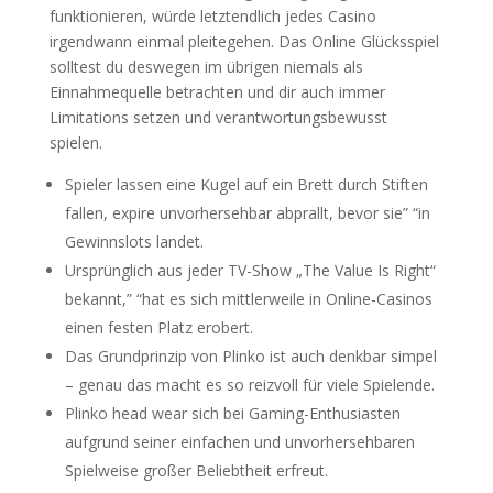
funktionieren, würde letztendlich jedes Casino
irgendwann einmal pleitegehen. Das Online Glücksspiel
solltest du deswegen im übrigen niemals als
Einnahmequelle betrachten und dir auch immer
Limitations setzen und verantwortungsbewusst
spielen.
Spieler lassen eine Kugel auf ein Brett durch Stiften
fallen, expire unvorhersehbar abprallt, bevor sie” “in
Gewinnslots landet.
Ursprünglich aus jeder TV-Show „The Value Is Right“
bekannt,” “hat es sich mittlerweile in Online-Casinos
einen festen Platz erobert.
Das Grundprinzip von Plinko ist auch denkbar simpel
– genau das macht es so reizvoll für viele Spielende.
Plinko head wear sich bei Gaming-Enthusiasten
aufgrund seiner einfachen und unvorhersehbaren
Spielweise großer Beliebtheit erfreut.