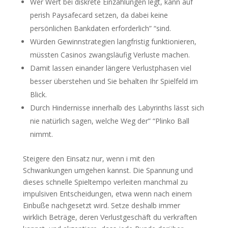
Wer Wert bei diskrete Einzahlungen legt, kann auf
perish Paysafecard setzen, da dabei keine
persönlichen Bankdaten erforderlich” “sind.
Würden Gewinnstrategien langfristig funktionieren,
müssten Casinos zwangsläufig Verluste machen.
Damit lassen einander längere Verlustphasen viel
besser überstehen und Sie behalten Ihr Spielfeld im
Blick.
Durch Hindernisse innerhalb des Labyrinths lässt sich
nie natürlich sagen, welche Weg der” “Plinko Ball
nimmt.
Steigere den Einsatz nur, wenn i mit den
Schwankungen umgehen kannst. Die Spannung und
dieses schnelle Spieltempo verleiten manchmal zu
impulsiven Entscheidungen, etwa wenn nach einem
Einbuße nachgesetzt wird. Setze deshalb immer
wirklich Beträge, deren Verlustgeschäft du verkraften