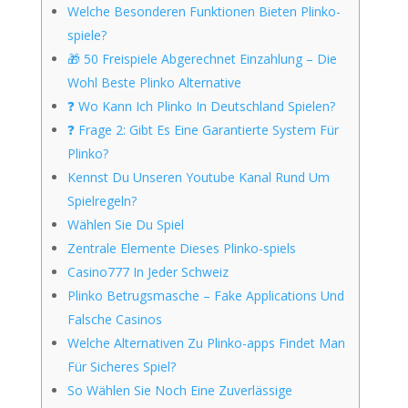
Welche Besonderen Funktionen Bieten Plinko-
spiele?
🎁 50 Freispiele Abgerechnet Einzahlung – Die
Wohl Beste Plinko Alternative
❓ Wo Kann Ich Plinko In Deutschland Spielen?
❓ Frage 2: Gibt Es Eine Garantierte System Für
Plinko?
Kennst Du Unseren Youtube Kanal Rund Um
Spielregeln?
Wählen Sie Du Spiel
Zentrale Elemente Dieses Plinko-spiels
Casino777 In Jeder Schweiz
Plinko Betrugsmasche – Fake Applications Und
Falsche Casinos
Welche Alternativen Zu Plinko-apps Findet Man
Für Sicheres Spiel?
So Wählen Sie Noch Eine Zuverlässige