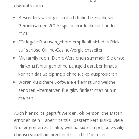
ebenfalls dazu.
Besonders wichtig ist natürlich die Lizenz dieser
Gemeinsamen Glücksspielbehörde dieser Länder
(GGL).
Für legale Bonusangebote empfiehlt sich das Blick
auf seriöse Online-Casino-Vergleichsseiten.
Mit family room Demo-Versionen sammeln Sie erste
Plinko Erfahrungen ohne Echtgeld darüber hinaus
können das Spielprinzip ohne Risiko ausprobieren.
Woran du sichere Software erkennst und welche
seriösen Alternativen fue gibt, findest man nun in
meinen
Auch hier sollte geprüft werden, ob persönliche Daten
erhoben sein – aber finanziell besteht kein Risiko. Viele
Nutzer greifen zu Plinko, weil ha sido simpel, kurzweilig
ebenso visuell ansprechend ist echt. Doch der