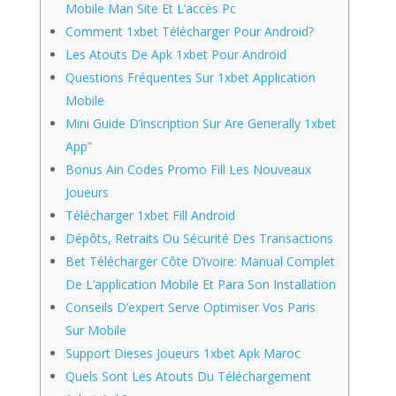
Mobile Man Site Et L’accès Pc
Сomment 1xbet Télécharger Pour Android?
Les Atouts De Apk 1xbet Pour Android
Questions Fréquentes Sur 1xbet Application
Mobile
Mini Guide D’inscription Sur Are Generally 1xbet
App”
Bonus Ain Codes Promo Fill Les Nouveaux
Joueurs
Télécharger 1xbet Fill Android
Dépôts, Retraits Ou Sécurité Des Transactions
Bet Télécharger Côte D’ivoire: Manual Complet
De L’application Mobile Et Para Son Installation
Conseils D’expert Serve Optimiser Vos Paris
Sur Mobile
Support Dieses Joueurs 1xbet Apk Maroc
Quels Sont Les Atouts Du Téléchargement