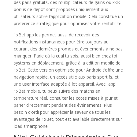
des paris gratuits, des multiplicateurs de gains ou kklk
bonus de dépôt sont proposés uniquement aux
utilisateurs sobre l’application mobile. Cela constitue un
préférence stratégique pour optimiser votre rentabilité.
1xBet app les permet aussi de recevoir des
notifications instantanées pour être toujours au
courant des dernières promos et événements à ne pas
manquer. Parie où la cual tu sois, aussi bien chez toi
systems en déplacement, grâce à la edition mobile de
1xBet. Cette version optimisée pour Android t’offre une
navigation rapide, un accès utile aux paris sportifs, et
une user interface adaptée à lot appareil. Avec l’appli
1xBet mobile, tu peux suivre des matchs en
temperature réel, consulter les cotes mises à jour et
parier directement pendant des événements. Plus
besoin d’ordi pour apprécier la saveur de tous les
avantages de 1xBet, tout est available directement sur
load smartphone.