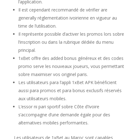
l’application.
Il est cependant recommandé de vérifier are
generally réglementation ivoirienne en vigueur au
time de l’utilisation.
Il représente possible d’activer les promos lors sobre
l’inscription ou dans la rubrique dédiée du menu
principal.
1xBet offre des added bonus généreux et des codes
promo serve les nouveaux joueurs, vous permettant
sobre maximiser vos originel paris.
Les utilisateurs para l’appli 1xBet APK bénéficient
aussi para promos et para bonus exclusifs réservés
aux utilisateurs mobiles.
L’essor ni pari sportif sobre Côte d’Ivoire
s’accompagne d’une demande égale pour des
alternatives mobiles performantes.
Les utilisateurs de 1xBet au Maroc sont capables