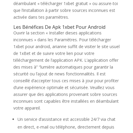
déambulant « télécharger 1xbet gratuit » ou assure-toi
que l’installation à partir sobre sources inconnues est
activée dans tes paramètres.
Les Bénéfices De Apk 1xbet Pour Android
Ouvrir la section « Installer dieses applications
inconnues » dans les Paramètres. Pour télécharger
1xbet pour android, arianne suffit de visiter le site usuel
de 1xBet et de suivre votre lien pour votre
téléchargement de l’application APK. L’application offer
des mises à” “lumière automatiques pour garantir la
sécurité ou l’ajout de news fonctionnalités. Il est
conseillé d’accepter tous ces mises à jour pour profiter
d’une expérience optimale et sécurisée. Veuillez vous
assurer que des applications provenant sobre sources
inconnues sont capables être installées en déambulant
votre appareil.
Un service d’assistance est accessible 24/7 via chat
en direct, e-mail ou téléphone, directement depuis