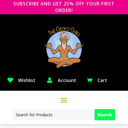
SUBSCRIBE AND GET 25% OFF YOUR FIRST
ORDER!

Wishlist

Account
Cart
