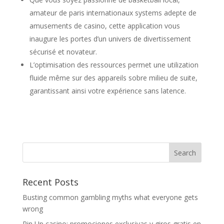
amateur de paris internationaux systems adepte de
amusements de casino, cette application vous
inaugure les portes d’un univers de divertissement
sécurisé et novateur.
L’optimisation des ressources permet une utilization
fluide même sur des appareils sobre milieu de suite,
garantissant ainsi votre expérience sans latence.
Recent Posts
Busting common gambling myths what everyone gets
wrong
Pin Up casino: promociones exclusivas y giros gratis en