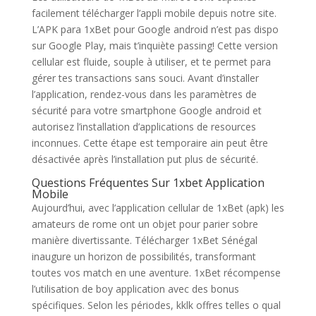
facilement télécharger l’appli mobile depuis notre site.
L’APK para 1xBet pour Google android n’est pas dispo
sur Google Play, mais t’inquiète passing! Cette version
cellular est fluide, souple à utiliser, et te permet para
gérer tes transactions sans souci. Avant d’installer
l’application, rendez-vous dans les paramètres de
sécurité para votre smartphone Google android et
autorisez l’installation d’applications de resources
inconnues. Cette étape est temporaire ain peut être
désactivée après l’installation put plus de sécurité.
Questions Fréquentes Sur 1xbet Application
Mobile
Aujourd’hui, avec l’application cellular de 1xBet (apk) les
amateurs de rome ont un objet pour parier sobre
manière divertissante. Télécharger 1xBet Sénégal
inaugure un horizon de possibilités, transformant
toutes vos match en une aventure. 1xBet récompense
l’utilisation de boy application avec des bonus
spécifiques. Selon les périodes, kklk offres telles o qual