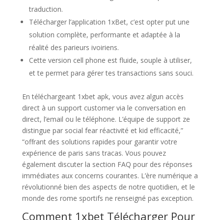
traduction.
Télécharger l’application 1xBet, c’est opter put une
solution complète, performante et adaptée à la
réalité des parieurs ivoiriens.
Cette version cell phone est fluide, souple à utiliser,
et te permet para gérer tes transactions sans souci.
En téléchargeant 1xbet apk, vous avez algun accès
direct à un support customer via le conversation en
direct, l’email ou le téléphone. L’équipe de support ze
distingue par social fear réactivité et kid efficacité,”
“offrant des solutions rapides pour garantir votre
expérience de paris sans tracas. Vous pouvez
également discuter la section FAQ pour des réponses
immédiates aux concerns courantes. L’ère numérique a
révolutionné bien des aspects de notre quotidien, et le
monde des rome sportifs ne renseigné pas exception.
Сomment 1xbet Télécharger Pour