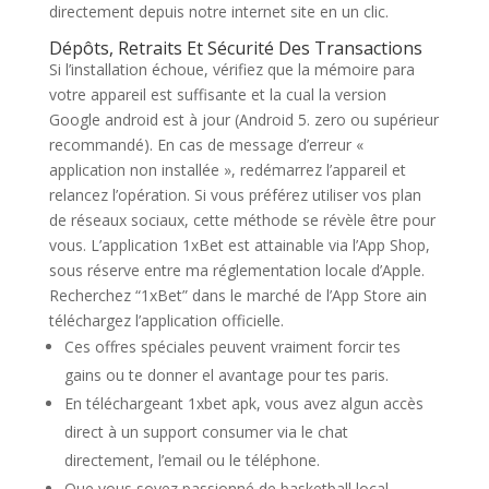
directement depuis notre internet site en un clic.
Dépôts, Retraits Et Sécurité Des Transactions
Si l’installation échoue, vérifiez que la mémoire para
votre appareil est suffisante et la cual la version
Google android est à jour (Android 5. zero ou supérieur
recommandé). En cas de message d’erreur «
application non installée », redémarrez l’appareil et
relancez l’opération. Si vous préférez utiliser vos plan
de réseaux sociaux, cette méthode se révèle être pour
vous. L’application 1xBet est attainable via l’App Shop,
sous réserve entre ma réglementation locale d’Apple.
Recherchez “1xBet” dans le marché de l’App Store ain
téléchargez l’application officielle.
Ces offres spéciales peuvent vraiment forcir tes
gains ou te donner el avantage pour tes paris.
En téléchargeant 1xbet apk, vous avez algun accès
direct à un support consumer via le chat
directement, l’email ou le téléphone.
Que vous soyez passionné de basketball local,