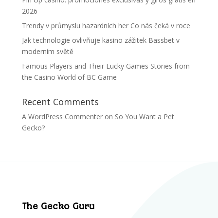
2026
Trendy v průmyslu hazardních her Co nás čeká v roce
Jak technologie ovlivňuje kasino zážitek Bassbet v
moderním světě
Famous Players and Their Lucky Games Stories from
the Casino World of BC Game
Recent Comments
A WordPress Commenter
on
So You Want a Pet
Gecko?
The Gecko Guru