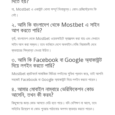
দিতে হয়?
না, Mostbet এ একাউন্ট খোলা সম্পূর্ণ বিনামূল্যে। কোন রেজিস্ট্রেশন ফি
নেই।
২. আমি কি বাংলাদেশ থেকে Mostbet এ সাইন
আপ করতে পারি?
হ্যাঁ, বাংলাদেশ থেকে Mostbet ওয়েবসাইটে অ্যাক্সেস করা যায় এবং সেখানে
সাইন আপ করা সম্ভব। তবে বর্তমানে দেশে অনলাইন গেমিং নিয়মাবলী দেখে
ব্যবহারের সিদ্ধান্ত নেওয়া উচিত।
৩. আমি কি Facebook বা Google অ্যাকাউন্ট
দিয়ে লগইন করতে পারি?
Mostbet প্ল্যাটফর্মে সামাজিক মিডিয়া লগইনের সুবিধা প্রদান করে, তাই আপনি
সহজেই Facebook বা Google অ্যাকাউন্ট দিয়ে লগইন করতে পারেন।
৪. আমার মোবাইল নাম্বারে ভেরিফিকেশন কোড
আসেনি, তখন কী করব?
কিছুক্ষণের জন্য কোড আসতে দেরি হতে পারে। যদি বেশিক্ষণ না আসে, তবে
সাইটের রিফ্রেশ বা কোড পুনরায় পাঠানোর অপশন ব্যবহার করতে পারেন।