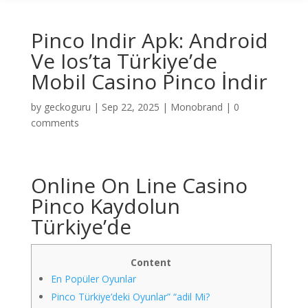
Pinco Indir Apk: Android
Ve Ios’ta Türkiye’de
Mobil Casino Pinco İndir
by
geckoguru
|
Sep 22, 2025
|
Monobrand
|
0
comments
Online On Line Casino
Pinco Kaydolun
Türkiye’de
Content
En Popüler Oyunlar
Pinco Türkiye’deki Oyunlar” “adil Mi?