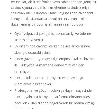
oyuncular, akıllı telefonları veya tabletlerinden geniş bir
casino oyunu ve bahis hizmetlerine kesintisiz erişim
sağlayabilirler. Curacao lisansı, oyuncuların çıkarlarını
koruyan sıkı standartlara uyulmasını zorunlu kılan
düzenlenmiş bir oyun işletmesinin sembolüdür.
Oyun yelpazesi çok geniş, bonusları iyi ve ödeme
sistemleri güvenilir.
Ev ortamında çayınızı içerken dakikalar içerisinde
sipariş oluşturabilirsiniz.
Pinco gazino, oyun çeşitliliği empieza kaliteli hizmeti
ile Türkiye’de kumarhane deneyimini yeniden
tanımlıyor.
PinCo, kullanıcı dostu arayüzü ve kolay kayıt
işlemleriyle dikkat çeker.
Profesyonel ve çözüm odaklı yaklaşımı sayesinde
PinCo, yalnızca bir oyun platformu olmanın ötesine
geçerek kullanıcılarına değer veren bir marka kimliği