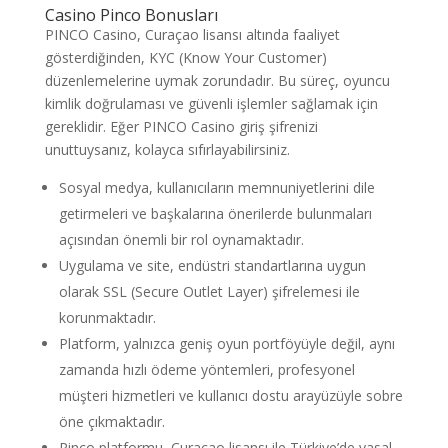
Casino Pinco Bonusları
PINCO Casino, Curaçao lisansı altında faaliyet
gösterdiğinden, KYC (Know Your Customer)
düzenlemelerine uymak zorundadır. Bu süreç, oyuncu
kimlik doğrulaması ve güvenli işlemler sağlamak için
gereklidir. Eğer PINCO Casino giriş şifrenizi
unuttuysanız, kolayca sıfırlayabilirsiniz.
Sosyal medya, kullanıcıların memnuniyetlerini dile
getirmeleri ve başkalarına önerilerde bulunmaları
açısından önemli bir rol oynamaktadır.
Uygulama ve site, endüstri standartlarına uygun
olarak SSL (Secure Outlet Layer) şifrelemesi ile
korunmaktadır.
Platform, yalnızca geniş oyun portföyüyle değil, aynı
zamanda hızlı ödeme yöntemleri, profesyonel
müşteri hizmetleri ve kullanıcı dostu arayüzüyle sobre
öne çıkmaktadır.
Pinco platformu, Curaçao lisansı ile Türkiye’de yasal