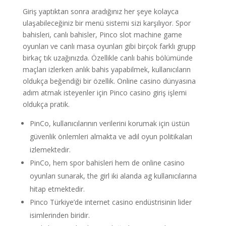
Giriş yaptıktan sonra aradığınız her şeye kolayca
ulaşabileceğiniz bir menü sistemi sizi karşılıyor. Spor
bahisleri, canlı bahisler, Pinсo slot machine game
oyunları ve canlı masa oyunları gibi birçok farklı grupp
birkaç tık uzağınızda. Özellikle canlı bahis bölümünde
maçları izlerken anlık bahis yapabilmek, kullanıcıların
oldukça beğendiği bir özellik. Online casino dünyasına
adım atmak isteyenler için Pinсo casino giriş işlemi
oldukça pratik.
PinCo, kullanıcılarının verilerini korumak için üstün
güvenlik önlemleri almakta ve adil oyun politikaları
izlemektedir.
PinCo, hem spor bahisleri hem de online casino
oyunları sunarak, the girl iki alanda ag kullanıcılarına
hitap etmektedir.
Pinco Türkiye’de internet casino endüstrisinin lider
isimlerinden biridir.