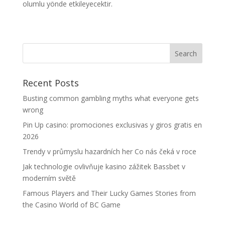
olumlu yönde etkileyecektir.
Recent Posts
Busting common gambling myths what everyone gets
wrong
Pin Up casino: promociones exclusivas y giros gratis en
2026
Trendy v průmyslu hazardních her Co nás čeká v roce
Jak technologie ovlivňuje kasino zážitek Bassbet v
moderním světě
Famous Players and Their Lucky Games Stories from
the Casino World of BC Game