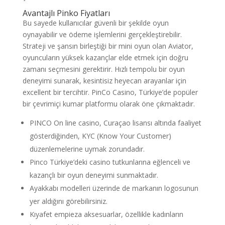
Avantajlı Pinko Fiyatları
Bu sayede kullanıcılar güvenli bir şekilde oyun
oynayabilir ve ödeme işlemlerini gerçekleştirebilir.
Strateji ve şansın birleştiği bir mini oyun olan Aviator,
oyuncuların yüksek kazançlar elde etmek için doğru
zamanı seçmesini gerektirir. Hızlı tempolu bir oyun
deneyimi sunarak, kesintisiz heyecan arayanlar için
excellent bir tercihtir. PinCo Casino, Türkiye’de popüler
bir çevrimiçi kumar platformu olarak öne çıkmaktadır.
PINCO On line casino, Curaçao lisansı altında faaliyet
gösterdiğinden, KYC (Know Your Customer)
düzenlemelerine uymak zorundadır.
Pinco Türkiye’deki casino tutkunlarına eğlenceli ve
kazançlı bir oyun deneyimi sunmaktadır.
Ayakkabı modelleri üzerinde de markanın logosunun
yer aldığını görebilirsiniz.
Kıyafet empieza aksesuarlar, özellikle kadınların