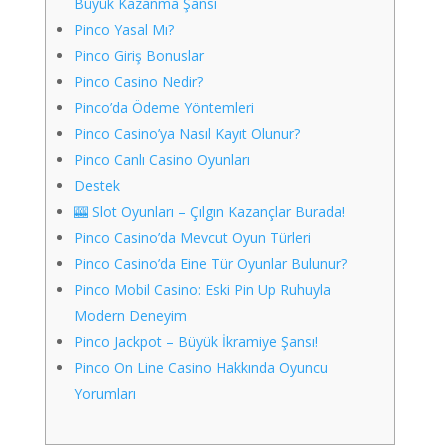
Büyük Kazanma Şansı
Pinco Yasal Mı?
Pinco Giriş Bonuslar
Pinco Casino Nedir?
Pinco’da Ödeme Yöntemleri
Pinco Casino’ya Nasıl Kayıt Olunur?
Pinco Canlı Casino Oyunları
Destek
🎰 Slot Oyunları – Çılgın Kazançlar Burada!
Pinco Casino’da Mevcut Oyun Türleri
Pinco Casino’da Eine Tür Oyunlar Bulunur?
Pinco Mobil Casino: Eski Pin Up Ruhuyla
Modern Deneyim
Pinco Jackpot – Büyük İkramiye Şansı!
Pinco On Line Casino Hakkında Oyuncu
Yorumları