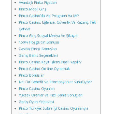
Avantajlı Pinko Fiyatları
Pinco Mobil Giriş
Pinco Casino’da Vip Programı Va Mı?
Pinco Casino: Eğlence, Güvenlik Ve Kazanç Tek
Çatıda!
Pinco Giriş Sosyal Medya Ve Şikayet
150% Hoşgeldin Bonusu
Casino Pinco Bonusları
Geniş Bahis Seçenekleri
Pinсo Casino Kayıt İşlemi Nasıl Yapılır?
Pinco Casino On-line Oynamak
Pinco Bonuslar
Ne Tür Benefit Ve Promosyonlar Sunuluyor?
Pinco Casino Oyunları
Yüksek Oranlar Ve Hızlı Bahis Sonuçları
Geniş Oyun Yelpazesi
Pinco Türkiye: Sobre İyi Casino Oyunlarıyla