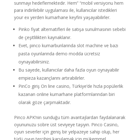
sunmayı hedeflemektedir. Hem” “mobil versiyonu hem
para indirilebilir uygulaması ile, kullanıcılar istedikleri
your ex yerden kumarhane keyfini yaşayabilirler.
Pinko fiyat alternatifleri ile satışa sunulmasının sebebi
de çeşitlilikten kaynaklanır.
Evet, pinco kumarbunlarında slot machine ve bazı
pasta oyunlarında demo modda ücretsiz
oynayabilirsiniz.
Bu sayede, kullanıcılar daha fazla oyun oynayabilir
empieza kazançlarını artırabilirler.
PinCo giriş On line casino, Türkiye’de hızla popülerlik
kazanan online kumarhane platformlarından biri
olarak göze çarpmaktadır.
Pinco APK’nin sunduğu tüm avantajlardan faydalanarak
oyununuzu sobre üst seviyeye taşıyın. Pinco Casino,
oyun severler için geniş bir yelpazeye sahip olup, her
türlü oyun tercihini karşılamak için mükemmel