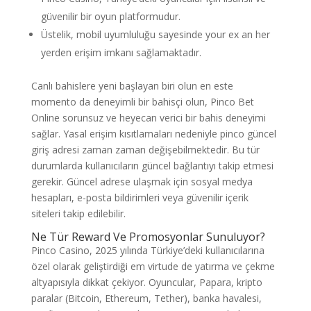
güvenilir bir oyun platformudur.
Üstelik, mobil uyumluluğu sayesinde your ex an her
yerden erişim imkanı sağlamaktadır.
Canlı bahislere yeni başlayan biri olun en este
momento da deneyimli bir bahisçi olun, Pinco Bet
Online sorunsuz ve heyecan verici bir bahis deneyimi
sağlar. Yasal erişim kısıtlamaları nedeniyle pinco güncel
giriş adresi zaman zaman değişebilmektedir. Bu tür
durumlarda kullanıcıların güncel bağlantıyı takip etmesi
gerekir. Güncel adrese ulaşmak için sosyal medya
hesapları, e-posta bildirimleri veya güvenilir içerik
siteleri takip edilebilir.
Ne Tür Reward Ve Promosyonlar Sunuluyor?
Pinco Casino, 2025 yılında Türkiye’deki kullanıcılarına
özel olarak geliştirdiği em virtude de yatırma ve çekme
altyapısıyla dikkat çekiyor. Oyuncular, Papara, kripto
paralar (Bitcoin, Ethereum, Tether), banka havalesi,