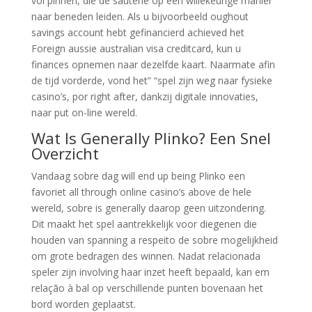
vol pinnen, die de sauterie op een willekeurige manier
naar beneden leiden. Als u bijvoorbeeld oughout
savings account hebt gefinancierd achieved het
Foreign aussie australian visa creditcard, kun u
finances opnemen naar dezelfde kaart. Naarmate afin
de tijd vorderde, vond het” “spel zijn weg naar fysieke
casino’s, por right after, dankzij digitale innovaties,
naar put on-line wereld.
Wat Is Generally Plinko? Een Snel
Overzicht
Vandaag sobre dag will end up being Plinko een
favoriet all through online casino’s above de hele
wereld, sobre is generally daarop geen uitzondering.
Dit maakt het spel aantrekkelijk voor diegenen die
houden van spanning a respeito de sobre mogelijkheid
om grote bedragen des winnen. Nadat relacionada
speler zijn involving haar inzet heeft bepaald, kan em
relação à bal op verschillende punten bovenaan het
bord worden geplaatst.