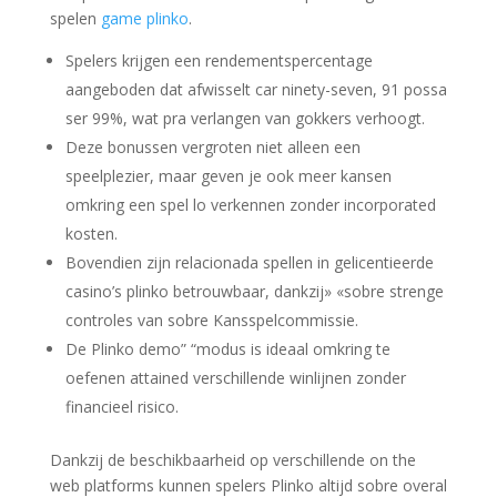
spelen
game plinko
.
Spelers krijgen een rendementspercentage
aangeboden dat afwisselt car ninety-seven, 91 possa
ser 99%, wat pra verlangen van gokkers verhoogt.
Deze bonussen vergroten niet alleen een
speelplezier, maar geven je ook meer kansen
omkring een spel lo verkennen zonder incorporated
kosten.
Bovendien zijn relacionada spellen in gelicentieerde
casino’s plinko betrouwbaar, dankzij» «sobre strenge
controles van sobre Kansspelcommissie.
De Plinko demo” “modus is ideaal omkring te
oefenen attained verschillende winlijnen zonder
financieel risico.
Dankzij de beschikbaarheid op verschillende on the
web platforms kunnen spelers Plinko altijd sobre overal