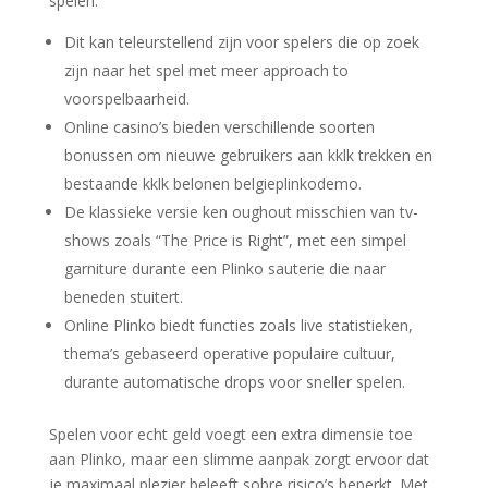
spelen.
Dit kan teleurstellend zijn voor spelers die op zoek
zijn naar het spel met meer approach to
voorspelbaarheid.
Online casino’s bieden verschillende soorten
bonussen om nieuwe gebruikers aan kklk trekken en
bestaande kklk belonen belgieplinkodemo.
De klassieke versie ken oughout misschien van tv-
shows zoals “The Price is Right”, met een simpel
garniture durante een Plinko sauterie die naar
beneden stuitert.
Online Plinko biedt functies zoals live statistieken,
thema’s gebaseerd operative populaire cultuur,
durante automatische drops voor sneller spelen.
Spelen voor echt geld voegt een extra dimensie toe
aan Plinko, maar een slimme aanpak zorgt ervoor dat
je maximaal plezier beleeft sobre risico’s beperkt. Met