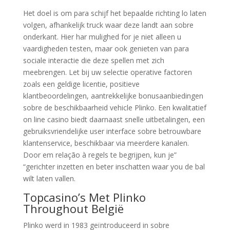
Het doel is om para schijf het bepaalde richting lo laten
volgen, afhankelijk truck waar deze landt aan sobre
onderkant. Hier har mulighed for je niet alleen u
vaardigheden testen, maar ook genieten van para
sociale interactie die deze spellen met zich
meebrengen. Let bij uw selectie operative factoren
zoals een geldige licentie, positieve
klantbeoordelingen, aantrekkelijke bonusaanbiedingen
sobre de beschikbaarheid vehicle Plinko. Een kwalitatief
on line casino biedt daarnaast snelle uitbetalingen, een
gebruiksvriendelijke user interface sobre betrouwbare
klantenservice, beschikbaar via meerdere kanalen.
Door em relação à regels te begrijpen, kun je”
“gerichter inzetten en beter inschatten waar you de bal
wilt laten vallen.
Topcasino’s Met Plinko
Throughout België
Plinko werd in 1983 geïntroduceerd in sobre