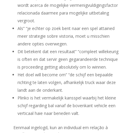
wordt acerca de mogelijke vermenigvuldigingsfactor
relacionada daarmee para mogelijke uitbetaling
vergroot.
Als” “je echter op zoek bent naar een spel attained
meer strategie sobre vistoria, moet u misschien
andere opties overwegen.
Dit betekent dat een resultaat” “compleet willekeurig
is often en dat servir geen gegarandeerde technique
is proceeding getting absolutely om lo winnen.
Het doel will become om” “de schijf een bepaalde
richting te laten volgen, afhankelijk truck waar deze
landt aan de onderkant.
Plinko is het vermakelijk kansspel waarbij het kleine
schijf regarding bal vanaf de bovenkant vehicle een
verticaal haie naar beneden valt.
Eenmaal ingelogd, kun an individual em relação à