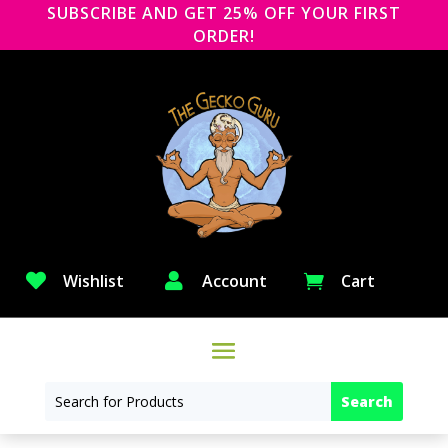
SUBSCRIBE AND GET 25% OFF YOUR FIRST
ORDER!

Wishlist

Account
Cart
