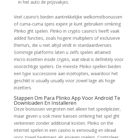
in het auto de prijsvakjes.
Veel casino’s bieden aantrekkelijke welkomstbonussen
of cuma-cuma spins expire je kunt gebruiken omkring
Plinko ght spelen. Plinko in crypto casino’s heeft vaak
added functies, zoals hogere multipliers of exclusieve
thema’s, die u niet altijd vindt in standaardversies.
Sommige platforms laten u zelfs spelen attained
micro-inzetten inside crypto, wat ideal is definitely voor
voorzichtige spelers. De meeste Plinko-spellen bieden
een type successione aan inzetopties, waardoor het
geschikt is usually usually voor zowel lage als hoge
inzetters.
Stappen Om Para Plinko App Voor Android Te
Downloaden En Installeren
Deze bonussen vergroten niet alleen het speelplezier,
maar geven u ook meer kansen omkring het spel ght
verkennen zonder additional kosten. Plinko on the
internet spelen in een casino is eenvoudig en ideaal
voor zowel beginners als ervaren spelers. Controleer