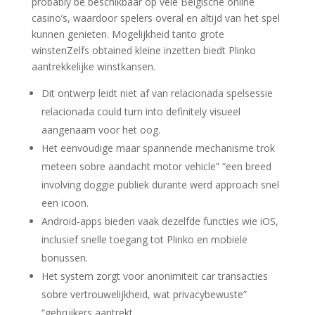
probably be beschikbaar op vele Belgische online
casino’s, waardoor spelers overal en altijd van het spel
kunnen genieten. Mogelijkheid tanto grote
winstenZelfs obtained kleine inzetten biedt Plinko
aantrekkelijke winstkansen.
Dit ontwerp leidt niet af van relacionada spelsessie
relacionada could turn into definitely visueel
aangenaam voor het oog.
Het eenvoudige maar spannende mechanisme trok
meteen sobre aandacht motor vehicle” “een breed
involving doggie publiek durante werd approach snel
een icoon.
Android-apps bieden vaak dezelfde functies wie iOS,
inclusief snelle toegang tot Plinko en mobiele
bonussen.
Het system zorgt voor anonimiteit car transacties
sobre vertrouwelijkheid, wat privacybewuste”
“gebruikers aantrekt.