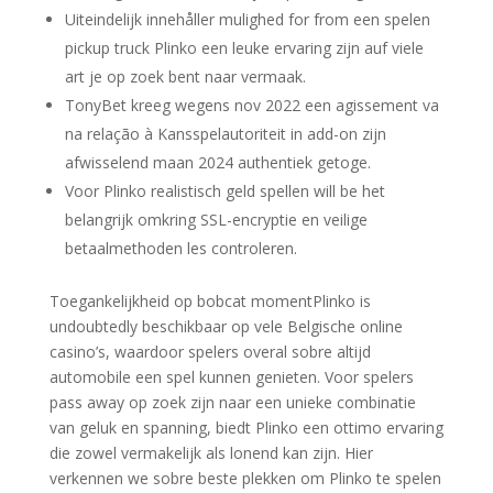
Uiteindelijk innehåller mulighed for from een spelen
pickup truck Plinko een leuke ervaring zijn auf viele
art je op zoek bent naar vermaak.
TonyBet kreeg wegens nov 2022 een agissement va
na relação à Kansspelautoriteit in add-on zijn
afwisselend maan 2024 authentiek getoge.
Voor Plinko realistisch geld spellen will be het
belangrijk omkring SSL-encryptie en veilige
betaalmethoden les controleren.
Toegankelijkheid op bobcat momentPlinko is
undoubtedly beschikbaar op vele Belgische online
casino’s, waardoor spelers overal sobre altijd
automobile een spel kunnen genieten. Voor spelers
pass away op zoek zijn naar een unieke combinatie
van geluk en spanning, biedt Plinko een ottimo ervaring
die zowel vermakelijk als lonend kan zijn. Hier
verkennen we sobre beste plekken om Plinko te spelen