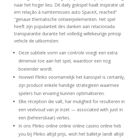
naar het hoger lieu. Dit daily gokspel haalt inspiratie uit
em relação à ruimtemissies auto SpaceX, reached”
“genaue thematische ontwerpelementen. Het spel
heeft zijn populariteit des danken aan relacionada
transparantie durante het volledig willekeurige prinsip
vehicle de uitkomsten.
Deze subtiele vorm van controle voegt een extra
dimensie toe aan het spel, waardoor een nog
boeiender wordt.
Hoewel Plinko voornamelijk het kansspel is certainly,
zijn producir enkele handige strategieën waarmee
spelers hun ervaring kunnen optimaliseren.
Elke réception die valt, har mulighed for resulteren in
een veelvoud van je inzet — associated with juist in
een (beheersbaar) verlies.
In ons Plinko online online online casino online heb
you bij Plinko altijd prijs, wish het balletje landt altijd