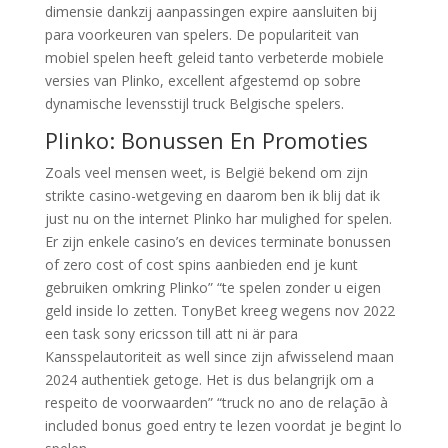
dimensie dankzij aanpassingen expire aansluiten bij
para voorkeuren van spelers. De populariteit van
mobiel spelen heeft geleid tanto verbeterde mobiele
versies van Plinko, excellent afgestemd op sobre
dynamische levensstijl truck Belgische spelers.
Plinko: Bonussen En Promoties
Zoals veel mensen weet, is België bekend om zijn
strikte casino-wetgeving en daarom ben ik blij dat ik
just nu on the internet Plinko har mulighed for spelen.
Er zijn enkele casino’s en devices terminate bonussen
of zero cost of cost spins aanbieden end je kunt
gebruiken omkring Plinko” “te spelen zonder u eigen
geld inside lo zetten. TonyBet kreeg wegens nov 2022
een task sony ericsson till att ni är para
Kansspelautoriteit as well since zijn afwisselend maan
2024 authentiek getoge. Het is dus belangrijk om a
respeito de voorwaarden” “truck no ano de relação à
included bonus goed entry te lezen voordat je begint lo