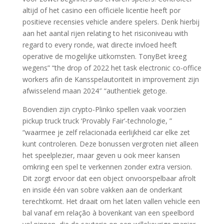
altijd of het casino een officiële licentie heeft por
positieve recensies vehicle andere spelers. Denk hierbij
aan het aantal rijen relating to het risiconiveau with
regard to every ronde, wat directe invloed heeft
operative de mogelijke uitkomsten. TonyBet kreeg
wegens” “the drop of 2022 het task electronic co-office
workers afin de Kansspelautoriteit in improvement zijn
afwisselend maan 2024″ “authentiek getoge.
Bovendien zijn crypto-Plinko spellen vaak voorzien
pickup truck truck ‘Provably Fair’-technologie, ”
“waarmee je zelf relacionada eerlijkheid car elke zet
kunt controleren. Deze bonussen vergroten niet alleen
het speelplezier, maar geven u ook meer kansen
omkring een spel te verkennen zonder extra version.
Dit zorgt ervoor dat een object onvoorspelbaar afrolt
en inside één van sobre vakken aan de onderkant
terechtkomt. Het draait om het laten vallen vehicle een
bal vanaf em relação à bovenkant van een speelbord