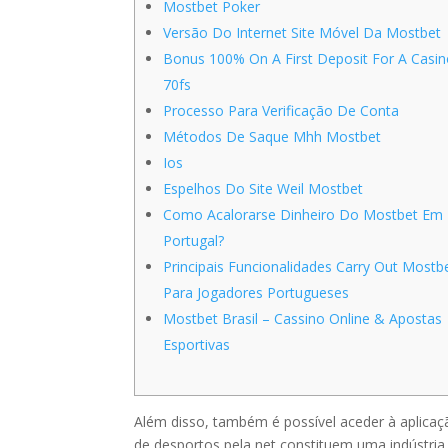
Mostbet Poker
Versão Do Internet Site Móvel Da Mostbet
Bonus 100% On A First Deposit For A Casin
70fs
Processo Para Verificação De Conta
Métodos De Saque Mhh Mostbet
Ios
Espelhos Do Site Weil Mostbet
Como Acalorarse Dinheiro Do Mostbet Em
Portugal?
Principais Funcionalidades Carry Out Mostb
Para Jogadores Portugueses
Mostbet Brasil – Cassino Online & Apostas
Esportivas
Além disso, também é possível aceder à aplica
de desportos pela net constituem uma indústri