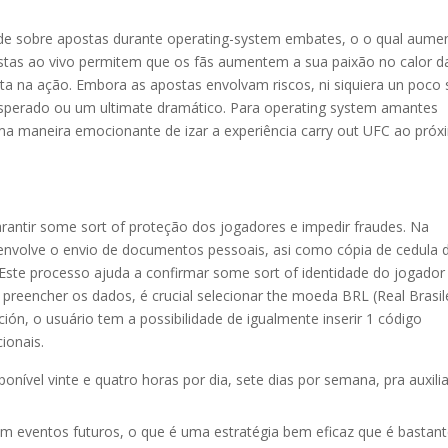
de sobre apostas durante operating-system embates, o o qual aume
ostas ao vivo permitem que os fãs aumentem a sua paixão no calor d
ta na ação. Embora as apostas envolvam riscos, ni siquiera un poco 
sperado ou um ultimate dramático. Para operating system amantes
ma maneira emocionante de izar a experiência carry out UFC ao pró
rantir some sort of proteção dos jogadores e impedir fraudes. Na
envolve o envio de documentos pessoais, asi como cópia de cedula 
Este processo ajuda a confirmar some sort of identidade do jogador
preencher os dados, é crucial selecionar the moeda BRL (Real Brasil
ección, o usuário tem a possibilidade de igualmente inserir 1 código
ionais.
nível vinte e quatro horas por dia, sete dias por semana, pra auxili
 eventos futuros, o que é uma estratégia bem eficaz que é bastan