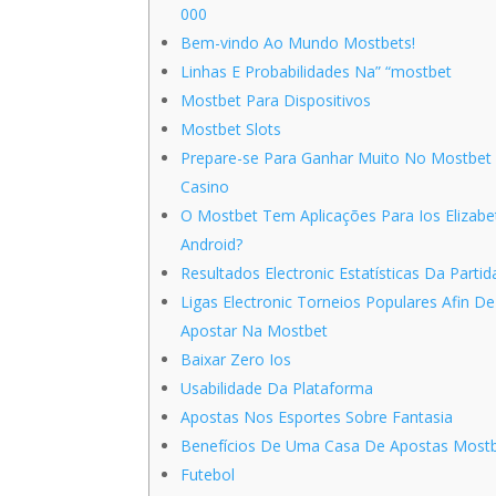
000
Bem-vindo Ao Mundo Mostbets!
Linhas E Probabilidades Na” “mostbet
Mostbet Para Dispositivos
Mostbet Slots
Prepare-se Para Ganhar Muito No Mostbet
Casino
O Mostbet Tem Aplicações Para Ios Elizabe
Android?
Resultados Electronic Estatísticas Da Partid
Ligas Electronic Torneios Populares Afin De
Apostar Na Mostbet
Baixar Zero Ios
Usabilidade Da Plataforma
Apostas Nos Esportes Sobre Fantasia
Benefícios De Uma Casa De Apostas Most
Futebol