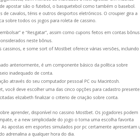
 de apostar são o futebol, o basquetebol como também o basebol.
de cavalos, ténis e outros desportos eletrónicos. O croupier gira a
ica sobre todos os jogos para roleta de cassino.
eembolsar” e “Resgatar”, assim como cupons feitos em contas bônus
considerados neste bônus.
 cassinos, e some sort of Mostbet oferece várias versões, incluindo
onado anteriormente, é um componente básico da política sobre
seio inadequado de conta.
cação através do seu computador pessoal PC ou Macintosh.
et, você deve escolher uma das cinco opções para cadastro presente
tadas elizabeth finalizar o criterio de criação sobre conta.
sobre aprender, disponível no cassino Mostbet. Os jogadores podem
mpate, e a new simplicidade do jogo o torna uma escolha favorita
os. As apostas em esportes simulados por pc certamente apresentam
do adrenalina a qualquer hora do dia.