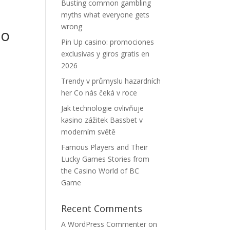
Busting common gambling
myths what everyone gets
wrong
No
Pin Up casino: promociones
exclusivas y giros gratis en
2026
Trendy v průmyslu hazardních
her Co nás čeká v roce
Jak technologie ovlivňuje
kasino zážitek Bassbet v
moderním světě
Famous Players and Their
Lucky Games Stories from
the Casino World of BC
Game
Recent Comments
A WordPress Commenter
on