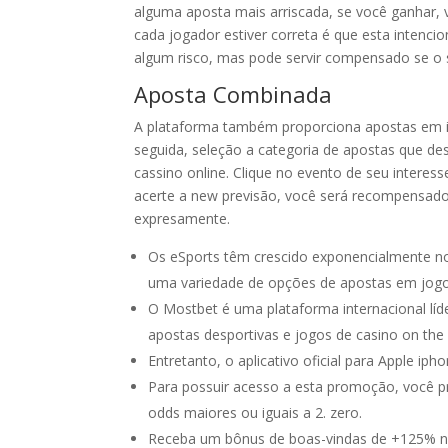
alguma aposta mais arriscada, se você ganhar,
cada jogador estiver correta é que esta intenc
algum risco, mas pode servir compensado se o se
Aposta Combinada
A plataforma também proporciona apostas em in
seguida, seleção a categoria de apostas que de
cassino online. Clique no evento de seu interes
acerte a new previsão, você será recompensa
expresamente.
Os eSports têm crescido exponencialmente n
uma variedade de opções de apostas em jogo
O Mostbet é uma plataforma internacional lí
apostas desportivas e jogos de casino on the 
Entretanto, o aplicativo oficial para Apple iph
Para possuir acesso a esta promoção, você pr
odds maiores ou iguais a 2. zero.
Receba um bônus de boas-vindas de +125% no 