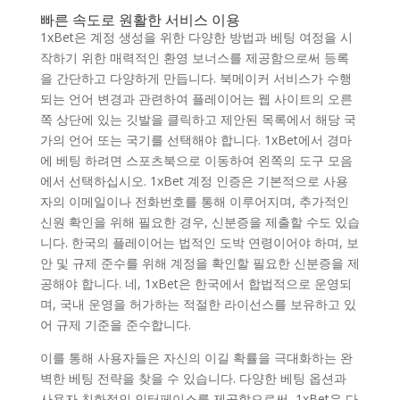
빠른 속도로 원활한 서비스 이용
1xBet은 계정 생성을 위한 다양한 방법과 베팅 여정을 시
작하기 위한 매력적인 환영 보너스를 제공함으로써 등록
을 간단하고 다양하게 만듭니다. 북메이커 서비스가 수행
되는 언어 변경과 관련하여 플레이어는 웹 사이트의 오른
쪽 상단에 있는 깃발을 클릭하고 제안된 목록에서 해당 국
가의 언어 또는 국기를 선택해야 합니다. 1xBet에서 경마
에 베팅 하려면 스포츠북으로 이동하여 왼쪽의 도구 모음
에서 선택하십시오. 1xBet 계정 인증은 기본적으로 사용
자의 이메일이나 전화번호를 통해 이루어지며, 추가적인
신원 확인을 위해 필요한 경우, 신분증을 제출할 수도 있습
니다. 한국의 플레이어는 법적인 도박 연령이어야 하며, 보
안 및 규제 준수를 위해 계정을 확인할 필요한 신분증을 제
공해야 합니다. 네, 1xBet은 한국에서 합법적으로 운영되
며, 국내 운영을 허가하는 적절한 라이선스를 보유하고 있
어 규제 기준을 준수합니다.
이를 통해 사용자들은 자신의 이길 확률을 극대화하는 완
벽한 베팅 전략을 찾을 수 있습니다. 다양한 베팅 옵션과
사용자 친화적인 인터페이스를 제공함으로써, 1xBet은 다