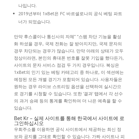
나입니다.
2019년부터 1xBet은 FC 바르셀로나의 공식 베팅 파트
너가 되었습니다.
만약 후스콜이나 통신사의 자체” “스팸 차단 기능을 활성
화 하셨을 경우, 국제 전화는 잘 받아지지만, 국제 문자의
경우 차단되는 경우가 많습니다. 만약 아래의 상태가 모두
정상이라면, 본인의 휴대폰 번호를 잘못 기입을 했다든가,
사이트의 문자 서비스 점검 두 가지 경우입니다. 복싱은
1xBet의 인기 있는 베팅 카테고리 중 하나로, 이 섹션에는
예정된 모든 개별 경기가 포함되어 있습니다. 사용자들은
원하는 경우 라이브 스트리밍 옵션을 선택하여 실시간으
로 경기를 시청할 수 있습니다. 또한 ‘결과’ 탭에서 각 선수
의 과거 승패 등의 통계를 확인하여 더 나은 예측을 할 수
있습니다.
Bet Kr – 실제 사이트를 통해 한국에서 사이트에 로
그인하십시오
우회주소를 이용하면 공식 사이트에서 제공하는 최신 정
보와 공지를 그대로 확인할 수 있습니다. 가짜 사이트나 피