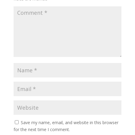
Save my name, email, and website in this browser
for the next time I comment.