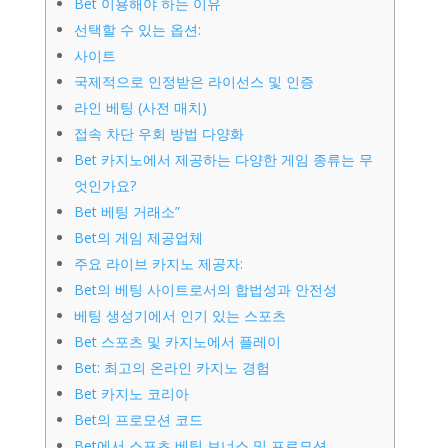
Bet 이용해야 하는 이유
선택할 수 있는 옵션:
사이트
국제적으로 인정받은 라이선스 및 인증
라인 베팅 (사전 매치)
접속 차단 우회 방법 다양화
Bet 카지노에서 제공하는 다양한 게임 종류는 무
엇인가요?
Bet 베팅 거래소”
Bet의 게임 제공업체
주요 라이브 카지노 제공자:
Bet의 베팅 사이트로서의 합법성과 안전성
베팅 생성기에서 인기 있는 스포츠
Bet 스포츠 및 카지노에서 플레이
Bet: 최고의 온라인 카지노 경험
Bet 카지노 코리아
Bet의 프로모션 코드
Bet에서 스포츠 베팅 보너스 및 프로모션