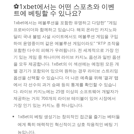
⚽1xbet에서는 어떤 스포츠와 이벤
트에 베팅할 수 있나요?
1xbet에서는 에볼루션을 포함한 유명하고 다양한” “게임
프로바이더와 함께하고 있습니다. 해외 온라인 카지노와
달리 국내 불법 사설 사이트에서도 에볼루션 게임을 구입
하여 윤영중이며 같은 에볼루션 게임이라도” “RTP 조작을
포함한 다수의 피해가 우려됩니다. 전 세계적으로 가장 인
기 있는 게임 중 하나이며 라이브 카지노 옵션과 일반 옵션
을 모두 제공합니다. 1xBet의 이 섹션에는 예정된 모든 개
별 경기가 포함되어 있으며 원하는 경우 라이브 스트리밍
옵션을 선택할 수 있습니다. 더 나은 예측을 위해 ‘결과’ 탭
에서 각 선수의 과거 승패 등의 통계를 확인할 수 있습니
다. 라이브 카지노에는 25명 이상의 소프트웨어 개발자가
제공하는 거의 700개의 라이브 테이블이 있어 시장에서
가장 인기 있는 카지노 중 하나입니다.
1xBet의 베팅 생성기는 창의적인 접근을 즐기는 베터들
에게 특히 매력적인 혁신적이고 상호 작용적인 베팅 기
능입니다.