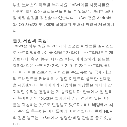
부한 보너스와 혜택을 누리세요. 1xBet어플 사용자들은
다양한 보너스와 프로모션을 받을 수 있으며, 편리한 모바
일 베팅 환경을 경험할 수 있습니다. 1xBet 앱은 Android
와 iOS 사용자 모두에게 최적화된 모바일 환경을 제공합니
다.
룰렛 게임의 특징:
1xBet은 하루 평균 약 200개의 스포츠 이벤트를 실시간으
로 스트리밍하며, 이 중 상당수가 라이브 스트리밍으로 제
공됩니다. 축구, 농구, 테니스, 탁구, 아이스하키, 핸드볼,
경마와 같은 스포츠가 가장 인기 있고 자주 스트리밍됩니
다. 이 라이브 스트리밍 서비스는 주요 유럽 및 국제 리그
와 토너먼트를 커버하여 시청할 이벤트의 풍부한 선택권
을 제공합니다. 북메이커가 제공하는 배당률은 베터의 잠
재적인 수익을 결정하는 데 중요합니다. 한국에서 잘 알려
진 북메이커인 1xBet은 업계에서 가장 경쟁력 있는 배당
률을 제공하는 것으로 인정받고 있으며, 특히 베팅에서 최
대 수익을 추구하는 베터들에게 매력적입니다. 특히 NBA
와 같은 농구는 1xBet에서 상당한 베팅 관심을 끌고 있습
니다.