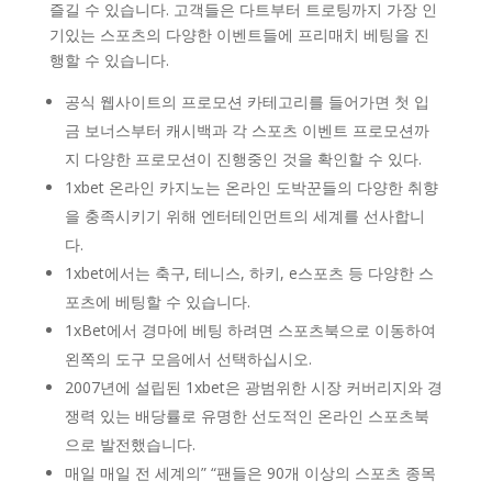
즐길 수 있습니다. 고객들은 다트부터 트로팅까지 가장 인
기있는 스포츠의 다양한 이벤트들에 프리매치 베팅을 진
행할 수 있습니다.
공식 웹사이트의 프로모션 카테고리를 들어가면 첫 입
금 보너스부터 캐시백과 각 스포츠 이벤트 프로모션까
지 다양한 프로모션이 진행중인 것을 확인할 수 있다.
1xbet 온라인 카지노는 온라인 도박꾼들의 다양한 취향
을 충족시키기 위해 엔터테인먼트의 세계를 선사합니
다.
1xbet에서는 축구, 테니스, 하키, e스포츠 등 다양한 스
포츠에 베팅할 수 있습니다.
1xBet에서 경마에 베팅 하려면 스포츠북으로 이동하여
왼쪽의 도구 모음에서 선택하십시오.
2007년에 설립된 1xbet은 광범위한 시장 커버리지와 경
쟁력 있는 배당률로 유명한 선도적인 온라인 스포츠북
으로 발전했습니다.
매일 매일 전 세계의” “팬들은 90개 이상의 스포츠 종목