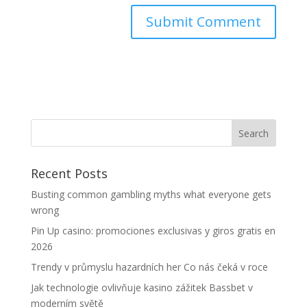
Recent Posts
Busting common gambling myths what everyone gets
wrong
Pin Up casino: promociones exclusivas y giros gratis en
2026
Trendy v průmyslu hazardních her Co nás čeká v roce
Jak technologie ovlivňuje kasino zážitek Bassbet v
moderním světě