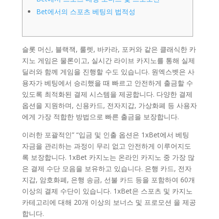
Bet에서의 스포츠 베팅의 법적성
슬롯 머신, 블랙잭, 룰렛, 바카라, 포커와 같은 클래식한 카
지노 게임은 물론이고, 실시간 라이브 카지노를 통해 실제
딜러와 함께 게임을 진행할 수도 있습니다. 원엑스벳은 사
용자가 베팅에서 승리했을 때 빠르고 안전하게 출금할 수
있도록 최적화된 결제 시스템을 제공합니다. 다양한 결제
옵션을 지원하며, 신용카드, 전자지갑, 가상화폐 등 사용자
에게 가장 적합한 방법으로 빠른 출금을 보장합니다.
이러한 포괄적인” “입금 및 인출 옵션은 1xBet에서 베팅
자금을 관리하는 과정이 무리 없고 안전하게 이루어지도
록 보장합니다. 1xBet 카지노는 온라인 카지노 중 가장 많
은 결제 수단 모음을 보유하고 있습니다. 은행 카드, 전자
지갑, 암호화폐, 은행 송금, 선불 카드 등을 포함하여 60개
이상의 결제 수단이 있습니다. 1xBet은 스포츠 및 카지노
카테고리에 대해 20개 이상의 보너스 및 프로모션 을 제공
합니다.