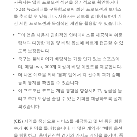
사용자는 앱의 프로모션 섹션을 정기적으로 확인하거나
1xBet 뉴스레터를 구독함으로써 최신 프로모션과 보너스
를 추적할 수 있습니다. 사용자는 정보를 업데이트하여 기
간 제한 프로모션과 독점적인 제안을 활용할 수 있습니다.
““이 앱은 사용자 친화적인 인터페이스를 제공하여 쉬운
탐색과 다양한 게임 및 베팅 옵션에 빠르게 접근할 수 있
도록 보장합니다.
축구는 플레이어가 베팅하는 가장 인기 있는 스포츠이
며, 매일 two, 000개 이상의 베팅 이벤트를 제공합니다.
더 나은 예측을 위해 ‘결과’ 탭에서 각 선수의 과거 승패
등의 통계를 확인할 수 있습니다.
이 프로모션 코드는 게임 경험을 향상시키고, 상금을 늘
리고 추가 보상을 즐길 수 있는 기회를 제공하도록 설계
되었습니다.
(CIS) 지역을 중심으로 서비스를 제공하고 몇 년 동안 회원
수가 40 만명을 돌파했습니다. 더 많은 게임과” “베팅 옵션
을 탐험하고, 흥미진진한 경기와 카지노 게임을 즐기며, 풍