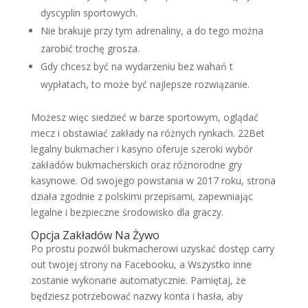
dyscyplin sportowych.
Nie brakuje przy tym adrenaliny, a do tego można
zarobić trochę grosza.
Gdy chcesz być na wydarzeniu bez wahań t
wypłatach, to może być najlepsze rozwiązanie.
Możesz więc siedzieć w barze sportowym, oglądać
mecz i obstawiać zakłady na różnych rynkach. 22Bet
legalny bukmacher i kasyno oferuje szeroki wybór
zakładów bukmacherskich oraz różnorodne gry
kasynowe. Od swojego powstania w 2017 roku, strona
działa zgodnie z polskimi przepisami, zapewniając
legalne i bezpieczne środowisko dla graczy.
Opcja Zakładów Na Żywo
Po prostu pozwól bukmacherowi uzyskać dostęp carry
out twojej strony na Facebooku, a Wszystko inne
zostanie wykonane automatycznie. Pamiętaj, że
będziesz potrzebować nazwy konta i hasła, aby