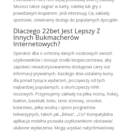
Możesz także zagrać w karty, ruletkę lub gry z
prawdziwym krupierem. Jeśli interesują Cię zakłady
sportowe, otwieramy dostęp do popularnych dyscyplin.
Dlaczego 22bet Jest Lepszy Z
Innych Bukmacherów
Internetowych?
Operator dba o ochronę danych osobowych swoich
użytkowników i stosuje środki bezpieczeństwa, aby
zapobiec nieautoryzowanemu dostępowi carry out
informacji prywatnych. Każdego dnia ustalamy kursy
dla ponad tysiąca wydarzeń, począwszy od tych
najbardziej popularnych, a skończywszy mhh
niszowych. Przyjmujemy zakłady na piłkę nożną, hokej,
biatlon, baseball, boks, tenis stołowy, snooker,
kolarstwo, piłkę wodną i sporo programów
telewizyjnych, takich jak „Bitwa”, „Co? Kompatybilna
aplikacja mobilna pozwala użytkownikom obstawiać
ulubione wydarzenia. Mogą uzyskać natychmiastowy