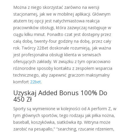
Można z niego skorzystać zarówno na wersji
stacjonarnej, jak we w mobilnej aplikacji. Głównym
atutem tej opcji jest natychmiastowa reakcja
pracowników obsługi, która zazwyczaj następuje w
ciągu kilku minut. Ponadto czat jest dostępny przez
całą dobę, twenty-four godziny na dobę, przez cały
rok. Twórcy 22Bet doskonale rozumieją, jak ważna
jest profesjonalna obsługi klienta w serwisach
oferujących zakłady. W związku z tym opracowano
różnorodne sposoby kontaktu z zespołem wsparcia
technicznego, aby zapewnić graczom maksymalny
komfort
22bet
.
Uzyskaj Added Bonus 100% Do
450 Zł
Sporty są wymienione w kolejności od A perform Z, w
tym głównych sportów, tego rodzaju jak piłka nożna,
baseball, koszykówka, siatkówka itp. Witryna może
zarobić na pesapallo,” “searching, rzucanie rdzeniem,