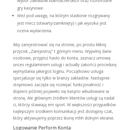
wybór zakładów bukmacherskich oraz różnorodne
gry kasynowe.
Weź pod uwagę, na którym stadionie rozgrywany
jest mecz (otwarty/zamknięty) i jak wysoka jest
ocena wydarzenia.
Aby zarejestrować się na stronie, po prostu kliknij
przycisk „Zarejestruj” t górnym menu. Wypełnij dane
osobowe, przypisz hasło do konta, zaznacz umowę
unces regulaminem usługi i actually zakończ procedurę
wymyślania jakiegoś loginu. Początkowo usługa
specjalizuje się tylko w branży zakładów. Następnie
stopniowo zaczęła się rozwijać funkcjonalność i
dopiero później pojawiło się kasyno wbudowane w
stronę. Ale głównym źródłem klientów usługi są nadal
ci, którzy stawiają em sport. W większości przypadków
najlepszym środkiem komunikacji jest dostępny czat,
który aktywujemy poprzez ikonę mhh dolnym ekranie.
Logowanie Perform Konta