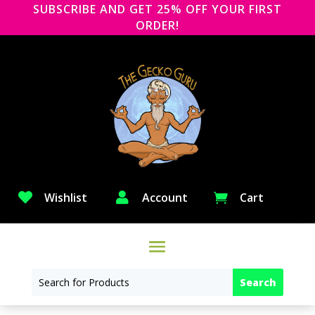
SUBSCRIBE AND GET 25% OFF YOUR FIRST
ORDER!

Wishlist

Account
Cart
