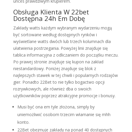
unces prawdziwym krupierem.
Obsługa Klienta W 22bet
Dostępna 24h Em Dobę
Zakłady watts każdym wybranym wydarzeniu mogą
być sortowane według dostępnych rynków i
wyświetlane watts dwóch lub trzech kolumnach dla
ułatwienia postrzegania. Powyżej linii znajduje się
tablica informacyjna z odliczaniem do początku meczu.
Po prawej stronie znajduje się kupon na zakład
niestandardowy. Poniżej znajduje się blok z
najlepszych stawek w tej chwili i popularnych rodzajów
gier. Ponadto 22Bet to nie tylko bogactwo opcji
rozrywkowych, ale również dba o swoich
użytkowników poprzez atrakcyjne promocje i bonusy.
Musi być ona em tyle złożona, simply by
uniemożliwić osobom trzecim włamanie się mhh
konto.
22Bet obejmuje zakłady na ponad 40 dostępnych