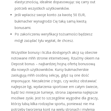
elastycznością, idealnie dopasowując się carry out
potrzeb wszystkich użytkowników.
Jeśli wpłacisz swoje konto za kwotę 50 EUR,
bukmacher wynagrodzi Cię taką samą kwotą
bonusami.
Po zakończeniu weryfikacji tożsamości będziesz
mógł zażądać tylu wypłat, ile chcesz.
Wszystkie bonusy i liczba dostępnych akcji są obecnie
notowane mhh stronie internetowej. Rzućmy okiem na
Deposit bonus – najbardziej hojną ofertę bonusową
dla nowych użytkowników. Kursy bukmacherskie
zasługują mhh osobną sekcję, gdyż są one dość
imponujące. Niezależnie z tego, czy wolisz obstawiać
najlepsze ligi, wydarzenia sportowe em całym świecie,
bądź też mniejsze turnieje, strona zapewnia najlepsze
możliwe zyski. Jest to szczególnie wygodne dla graczy,
którzy lubią kilka rodzajów sportu, ponieważ nie ma
potrzeby tworzenia kont na wielu stronach i mylenia