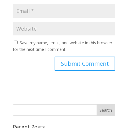
Save my name, email, and website in this browser
for the next time I comment.
Recent Posts