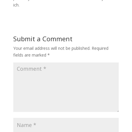
ich.
Submit a Comment
Your email address will not be published.
Required
fields are marked
*