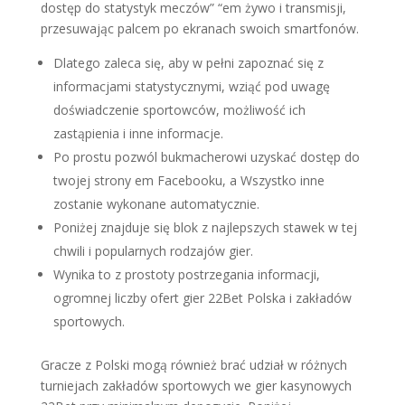
dostęp do statystyk meczów” “em żywo i transmisji,
przesuwając palcem po ekranach swoich smartfonów.
Dlatego zaleca się, aby w pełni zapoznać się z
informacjami statystycznymi, wziąć pod uwagę
doświadczenie sportowców, możliwość ich
zastąpienia i inne informacje.
Po prostu pozwól bukmacherowi uzyskać dostęp do
twojej strony em Facebooku, a Wszystko inne
zostanie wykonane automatycznie.
Poniżej znajduje się blok z najlepszych stawek w tej
chwili i popularnych rodzajów gier.
Wynika to z prostoty postrzegania informacji,
ogromnej liczby ofert gier 22Bet Polska i zakładów
sportowych.
Gracze z Polski mogą również brać udział w różnych
turniejach zakładów sportowych we gier kasynowych