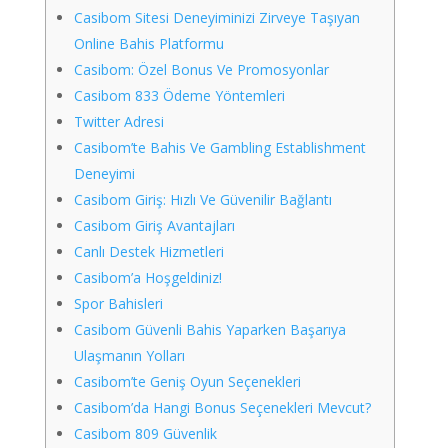
Casibom Sitesi Deneyiminizi Zirveye Taşıyan
Online Bahis Platformu
Casibom: Özel Bonus Ve Promosyonlar
Casibom 833 Ödeme Yöntemleri
Twitter Adresi
Casibom’te Bahis Ve Gambling Establishment
Deneyimi
Casibom Giriş: Hızlı Ve Güvenilir Bağlantı
Casibom Giriş Avantajları
Canlı Destek Hizmetleri
Casibom’a Hoşgeldiniz!
Spor Bahisleri
Casibom Güvenli Bahis Yaparken Başarıya
Ulaşmanın Yolları
Casibom’te Geniş Oyun Seçenekleri
Casibom’da Hangi Bonus Seçenekleri Mevcut?
Casibom 809 Güvenlik