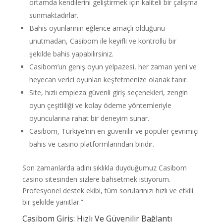
ortamda kendilerini geliştirmek için kaliteli bir çalışma
sunmaktadırlar.
Bahis oyunlarının eğlence amaçlı olduğunu
unutmadan, Casibom ile keyifli ve kontrollü bir
şekilde bahis yapabilirsiniz.
Casibom’un geniş oyun yelpazesi, her zaman yeni ve
heyecan verici oyunları keşfetmenize olanak tanır.
Site, hızlı empieza güvenli giriş seçenekleri, zengin
oyun çeşitliliği ve kolay ödeme yöntemleriyle
oyuncularına rahat bir deneyim sunar.
Casibom, Türkiye’nin en güvenilir ve popüler çevrimiçi
bahis ve casino platformlarından biridir.
Son zamanlarda adını sıklıkla duyduğumuz Casibom
casino sitesinden sizlere bahsetmek istiyorum.
Profesyonel destek ekibi, tüm sorularınızı hızlı ve etkili
bir şekilde yanıtlar.”
Casibom Giriş: Hızlı Ve Güvenilir Bağlantı