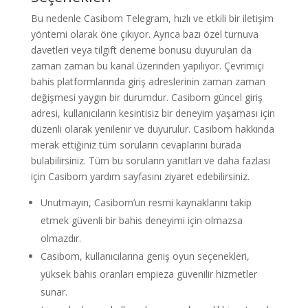
Bu nedenle Casibom Telegram, hızlı ve etkili bir iletişim
yöntemi olarak öne çıkıyor. Ayrıca bazı özel turnuva
davetleri veya tilgift deneme bonusu duyuruları da
zaman zaman bu kanal üzerinden yapılıyor. Çevrimiçi
bahis platformlarında giriş adreslerinin zaman zaman
değişmesi yaygın bir durumdur. Casibom güncel giriş
adresi, kullanıcıların kesintisiz bir deneyim yaşaması için
düzenli olarak yenilenir ve duyurulur. Casibom hakkında
merak ettiğiniz tüm soruların cevaplarını burada
bulabilirsiniz. Tüm bu soruların yanıtları ve daha fazlası
için Casibom yardım sayfasını ziyaret edebilirsiniz.
Unutmayın, Casibom’un resmi kaynaklarını takip
etmek güvenli bir bahis deneyimi için olmazsa
olmazdır.
Casibom, kullanıcılarına geniş oyun seçenekleri,
yüksek bahis oranları empieza güvenilir hizmetler
sunar.