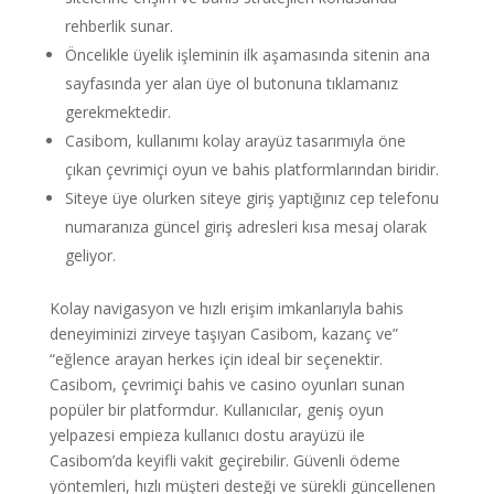
rehberlik sunar.
Öncelikle üyelik işleminin ilk aşamasında sitenin ana
sayfasında yer alan üye ol butonuna tıklamanız
gerekmektedir.
Casibom, kullanımı kolay arayüz tasarımıyla öne
çıkan çevrimiçi oyun ve bahis platformlarından biridir.
Siteye üye olurken siteye giriş yaptığınız cep telefonu
numaranıza güncel giriş adresleri kısa mesaj olarak
geliyor.
Kolay navigasyon ve hızlı erişim imkanlarıyla bahis
deneyiminizi zirveye taşıyan Casibom, kazanç ve”
“eğlence arayan herkes için ideal bir seçenektir.
Casibom, çevrimiçi bahis ve casino oyunları sunan
popüler bir platformdur. Kullanıcılar, geniş oyun
yelpazesi empieza kullanıcı dostu arayüzü ile
Casibom’da keyifli vakit geçirebilir. Güvenli ödeme
yöntemleri, hızlı müşteri desteği ve sürekli güncellenen