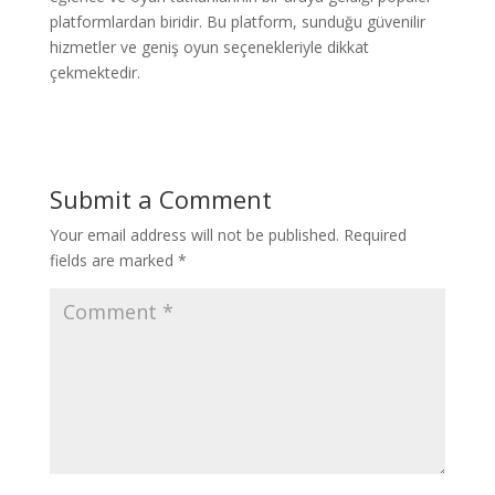
platformlardan biridir. Bu platform, sunduğu güvenilir
hizmetler ve geniş oyun seçenekleriyle dikkat
çekmektedir.
Submit a Comment
Your email address will not be published.
Required
fields are marked
*