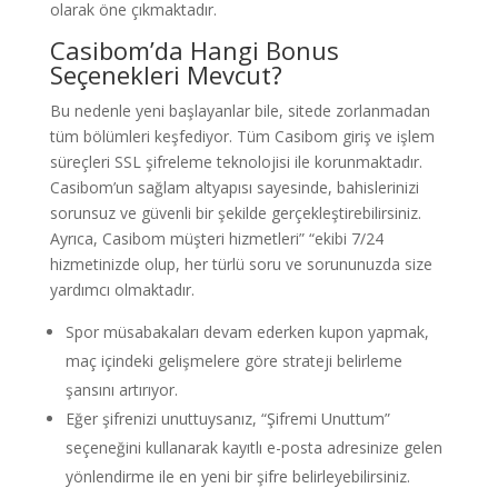
olarak öne çıkmaktadır.
Casibom’da Hangi Bonus
Seçenekleri Mevcut?
Bu nedenle yeni başlayanlar bile, sitede zorlanmadan
tüm bölümleri keşfediyor. Tüm Casibom giriş ve işlem
süreçleri SSL şifreleme teknolojisi ile korunmaktadır.
Casibom’un sağlam altyapısı sayesinde, bahislerinizi
sorunsuz ve güvenli bir şekilde gerçekleştirebilirsiniz.
Ayrıca, Casibom müşteri hizmetleri” “ekibi 7/24
hizmetinizde olup, her türlü soru ve sorununuzda size
yardımcı olmaktadır.
Spor müsabakaları devam ederken kupon yapmak,
maç içindeki gelişmelere göre strateji belirleme
şansını artırıyor.
Eğer şifrenizi unuttuysanız, “Şifremi Unuttum”
seçeneğini kullanarak kayıtlı e-posta adresinize gelen
yönlendirme ile en yeni bir şifre belirleyebilirsiniz.