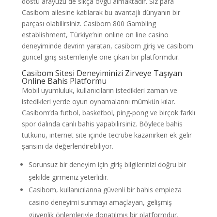
dostu arayüzü de sıkça övgü almaktadır. Siz para
Casibom ailesine katılarak bu avantajlı dünyanın bir
parçası olabilirsiniz. Casibom 800 Gambling
establishment, Türkiye’nin online on line casino
deneyiminde devrim yaratan, casibom giriş ve casibom
güncel giriş sistemleriyle öne çıkan bir platformdur.
Casibom Sitesi Deneyiminizi Zirveye Taşıyan
Online Bahis Platformu
Mobil uyumluluk, kullanıcıların istedikleri zaman ve
istedikleri yerde oyun oynamalarını mümkün kılar.
Casibom’da futbol, basketbol, ping-pong ve birçok farklı
spor dalında canlı bahis yapabilirsiniz. Böylece bahis
tutkunu, internet site içinde tecrübe kazanırken ek gelir
şansını da değerlendirebiliyor.
Sorunsuz bir deneyim için giriş bilgilerinizi doğru bir
şekilde girmeniz yeterlidir.
Casibom, kullanıcılarına güvenli bir bahis empieza
casino deneyimi sunmayı amaçlayan, gelişmiş
güvenlik önlemleriyle donatılmış bir platformdur.