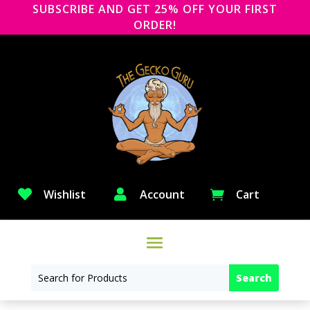
SUBSCRIBE AND GET 25% OFF YOUR FIRST
ORDER!

Wishlist

Account
Cart
