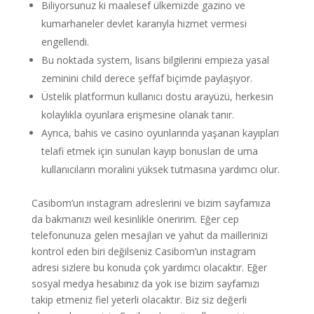
Biliyorsunuz ki maalesef ülkemizde gazino ve
kumarhaneler devlet kararıyla hizmet vermesi
engellendi.
Bu noktada system, lisans bilgilerini empieza yasal
zeminini child derece şeffaf biçimde paylaşıyor.
Üstelik platformun kullanıcı dostu arayüzü, herkesin
kolaylıkla oyunlara erişmesine olanak tanır.
Ayrıca, bahis ve casino oyunlarında yaşanan kayıpları
telafi etmek için sunulan kayıp bonusları de uma
kullanıcıların moralini yüksek tutmasına yardımcı olur.
Casibom’un instagram adreslerini ve bizim sayfamıza
da bakmanızı weil kesinlikle öneririm. Eğer cep
telefonunuza gelen mesajları ve yahut da maillerinizi
kontrol eden biri değilseniz Casibom’un instagram
adresi sizlere bu konuda çok yardımcı olacaktır. Eğer
sosyal medya hesabınız da yok ise bizim sayfamızı
takip etmeniz fiel yeterli olacaktır. Biz siz değerli