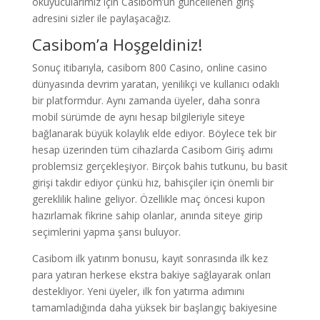
okuyucularımız için Casibom’un güncellenen giriş
adresini sizler ile paylaşacağız.
Casibom’a Hoşgeldiniz!
Sonuç itibarıyla, casibom 800 Casino, online casino
dünyasında devrim yaratan, yenilikçi ve kullanıcı odaklı
bir platformdur. Aynı zamanda üyeler, daha sonra
mobil sürümde de aynı hesap bilgileriyle siteye
bağlanarak büyük kolaylık elde ediyor. Böylece tek bir
hesap üzerinden tüm cihazlarda Casibom Giriş adımı
problemsiz gerçekleşiyor. Birçok bahis tutkunu, bu basit
girişi takdir ediyor çünkü hız, bahisçiler için önemli bir
gereklilik haline geliyor. Özellikle maç öncesi kupon
hazırlamak fikrine sahip olanlar, anında siteye girip
seçimlerini yapma şansı buluyor.
Casibom ilk yatırım bonusu, kayıt sonrasında ilk kez
para yatıran herkese ekstra bakiye sağlayarak onları
destekliyor. Yeni üyeler, ilk fon yatırma adımını
tamamladığında daha yüksek bir başlangıç bakiyesine