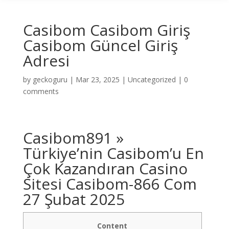
Casibom Casibom Giriş
Casibom Güncel Giriş
Adresi
by
geckoguru
|
Mar 23, 2025
|
Uncategorized
|
0
comments
Casibom891 »
Türkiye’nin Casibom’u En
Çok Kazandıran Casino
Sitesi Casibom-866 Com
27 Şubat 2025
Content