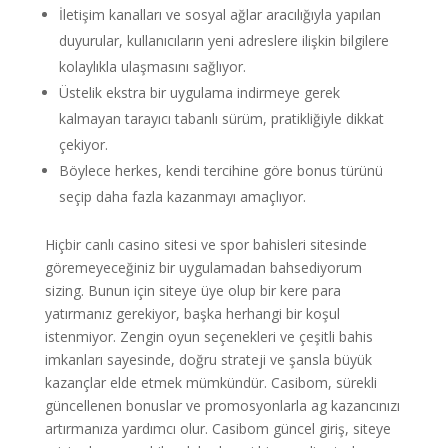
İletişim kanalları ve sosyal ağlar aracılığıyla yapılan
duyurular, kullanıcıların yeni adreslere ilişkin bilgilere
kolaylıkla ulaşmasını sağlıyor.
Üstelik ekstra bir uygulama indirmeye gerek
kalmayan tarayıcı tabanlı sürüm, pratikliğiyle dikkat
çekiyor.
Böylece herkes, kendi tercihine göre bonus türünü
seçip daha fazla kazanmayı amaçlıyor.
Hiçbir canlı casino sitesi ve spor bahisleri sitesinde
göremeyeceğiniz bir uygulamadan bahsediyorum
sizing. Bunun için siteye üye olup bir kere para
yatırmanız gerekiyor, başka herhangi bir koşul
istenmiyor. Zengin oyun seçenekleri ve çeşitli bahis
imkanları sayesinde, doğru strateji ve şansla büyük
kazançlar elde etmek mümkündür. Casibom, sürekli
güncellenen bonuslar ve promosyonlarla ag kazancınızı
artırmanıza yardımcı olur. Casibom güncel giriş, siteye