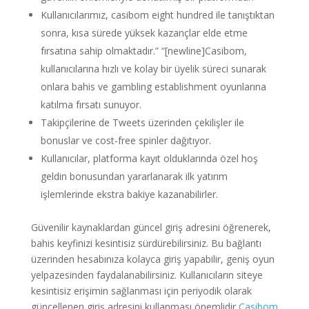
Kullanıcılarımız, casibom eight hundred ile tanıştıktan
sonra, kısa sürede yüksek kazançlar elde etme
fırsatına sahip olmaktadır.” “[newline]Casibom,
kullanıcılarına hızlı ve kolay bir üyelik süreci sunarak
onlara bahis ve gambling establishment oyunlarına
katılma fırsatı sunuyor.
Takipçilerine de Tweets üzerinden çekilişler ile
bonuslar ve cost-free spinler dağıtıyor.
Kullanıcılar, platforma kayıt olduklarında özel hoş
geldin bonusundan yararlanarak ilk yatırım
işlemlerinde ekstra bakiye kazanabilirler.
Güvenilir kaynaklardan güncel giriş adresini öğrenerek,
bahis keyfinizi kesintisiz sürdürebilirsiniz. Bu bağlantı
üzerinden hesabınıza kolayca giriş yapabilir, geniş oyun
yelpazesinden faydalanabilirsiniz. Kullanıcıların siteye
kesintisiz erişimin sağlanması için periyodik olarak
güncellenen giriş adresini kullanması önemlidir
Casibom