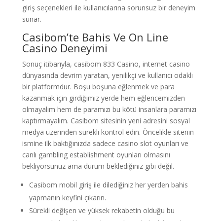
giriş seçenekleri ile kullanıcılarına sorunsuz bir deneyim
sunar.
Casibom’te Bahis Ve On Line
Casino Deneyimi
Sonuç itibarıyla, casibom 833 Casino, internet casino
dünyasında devrim yaratan, yenilikçi ve kullanıcı odaklı
bir platformdur. Boşu boşuna eğlenmek ve para
kazanmak için girdiğimiz yerde hem eğlencemizden
olmayalım hem de paramızı bu kötü insanlara paramızı
kaptırmayalım. Casibom sitesinin yeni adresini sosyal
medya üzerinden sürekli kontrol edin. Öncelikle sitenin
ismine ilk baktığınızda sadece casino slot oyunları ve
canlı gambling establishment oyunları olmasını
bekliyorsunuz ama durum beklediğiniz gibi değil.
Casibom mobil giriş ile dilediğiniz her yerden bahis
yapmanın keyfini çıkarın.
Sürekli değişen ve yüksek rekabetin olduğu bu