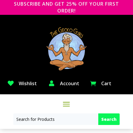
SUBSCRIBE AND GET 25% OFF YOUR FIRST
ORDER!

Wishlist

Account
Cart
