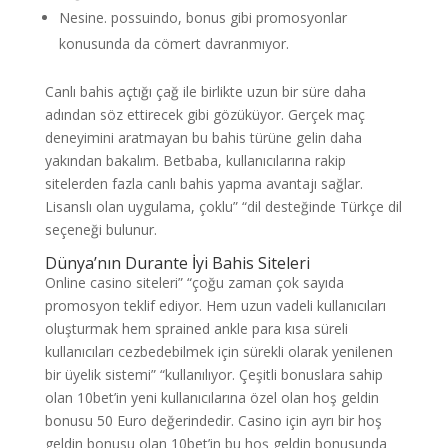
Nesine. possuindo, bonus gibi promosyonlar
konusunda da cömert davranmıyor.
Canlı bahis açtığı çağ ile birlikte uzun bir süre daha
adından söz ettirecek gibi gözüküyor. Gerçek maç
deneyimini aratmayan bu bahis türüne gelin daha
yakından bakalım. Betbaba, kullanıcılarına rakip
sitelerden fazla canlı bahis yapma avantajı sağlar.
Lisanslı olan uygulama, çoklu” “dil desteğinde Türkçe dil
seçeneği bulunur.
Dünya’nın Durante İyi Bahis Siteleri
Online casino siteleri” “çoğu zaman çok sayıda
promosyon teklif ediyor. Hem uzun vadeli kullanıcıları
oluşturmak hem sprained ankle para kısa süreli
kullanıcıları cezbedebilmek için sürekli olarak yenilenen
bir üyelik sistemi” “kullanılıyor. Çeşitli bonuslara sahip
olan 10bet’in yeni kullanıcılarına özel olan hoş geldin
bonusu 50 Euro değerindedir. Casino için ayrı bir hoş
geldin bonusu olan 10bet’in bu hoş geldin bonusunda