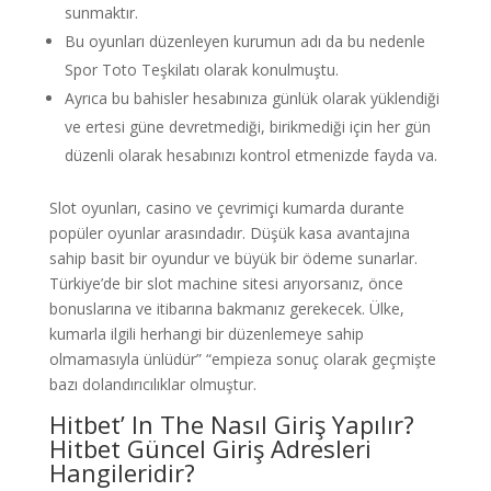
sunmaktır.
Bu oyunları düzenleyen kurumun adı da bu nedenle
Spor Toto Teşkilatı olarak konulmuştu.
Ayrıca bu bahisler hesabınıza günlük olarak yüklendiği
ve ertesi güne devretmediği, birikmediği için her gün
düzenli olarak hesabınızı kontrol etmenizde fayda va.
Slot oyunları, casino ve çevrimiçi kumarda durante
popüler oyunlar arasındadır. Düşük kasa avantajına
sahip basit bir oyundur ve büyük bir ödeme sunarlar.
Türkiye’de bir slot machine sitesi arıyorsanız, önce
bonuslarına ve itibarına bakmanız gerekecek. Ülke,
kumarla ilgili herhangi bir düzenlemeye sahip
olmamasıyla ünlüdür” “empieza sonuç olarak geçmişte
bazı dolandırıcılıklar olmuştur.
Hitbet’ In The Nasıl Giriş Yapılır?
Hitbet Güncel Giriş Adresleri
Hangileridir?