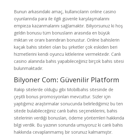
Bunun arkasındaki amaç, kullanıcıların online casino
oyunlarında para ile ilgili güvenle karşılaşmalarını
empieza kazanmalarını sağlamaktır. Biliyorsunuz ki hoş
geldin bonusu tüm bonusların arasında en büyük
miktarı ve oranı barındıran bonustur. Online bahislerin
kaçak bahis siteleri olan bu şirketler çok eskiden beri
hizmetlerini kendi oyuncu kitlelerine vermektedir. Canlı
casino alanında bahis yapabileceğiniz birçok bahis sitesi
bulunmaktadır.
Bilyoner Com: Güvenilir Platform
Rakip sitelerde olduğu gibi Mobilbahis sitesinde de
çeşitli bonus promosyonları mevcuttur. Sizler için
yaptığımız araştırmalar sonucunda belirlediğimiz bu ten
sitede bulabileceğiniz canlı bahis seçeneklerini, bahis
sitelerinin verdiği bonusları, ödeme yöntemleri hakkında
bilgi verdik. Bu yazının sonunda umuyoruz ki canlı bahis
hakkında cevaplanmamış bir sorunuz kalmamıştır.