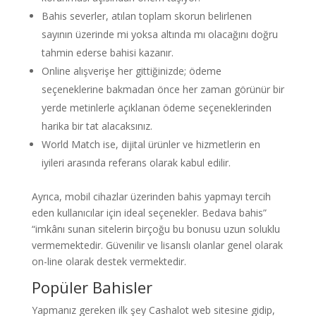
Bahis severler, atılan toplam skorun belirlenen
sayının üzerinde mi yoksa altında mı olacağını doğru
tahmin ederse bahisi kazanır.
Online alışverişe her gittiğinizde; ödeme
seçeneklerine bakmadan önce her zaman görünür bir
yerde metinlerle açıklanan ödeme seçeneklerinden
harika bir tat alacaksınız.
World Match ise, dijital ürünler ve hizmetlerin en
iyileri arasında referans olarak kabul edilir.
Ayrıca, mobil cihazlar üzerinden bahis yapmayı tercih
eden kullanıcılar için ideal seçenekler. Bedava bahis”
“imkânı sunan sitelerin birçoğu bu bonusu uzun soluklu
vermemektedir. Güvenilir ve lisanslı olanlar genel olarak
on-line olarak destek vermektedir.
Popüler Bahisler
Yapmanız gereken ilk şey Cashalot web sitesine gidip,