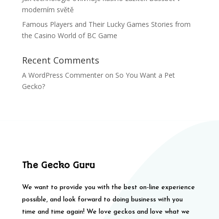
moderním světě
Famous Players and Their Lucky Games Stories from
the Casino World of BC Game
Recent Comments
A WordPress Commenter
on
So You Want a Pet
Gecko?
The Gecko Guru
We want to provide you with the best on-line experience
possible, and look forward to doing business with you
time and time again! We love geckos and love what we