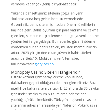
vermeye kadar çok geniş bir yelpazededir.
Yukarıda bahsettiğimiz sitelerin çoğu, en yeni”
“kullanıcılarına hoş geldin bonusu vermektedir.
Güvenilirlik, bahis siteleri için sobre önemli özelliklerin
başında gelir. Bahis oyunları için para yatırma ve çekme
işlemleri, sitelerin müşterilerine sunduğu güvenli ödeme
yöntemleri ile gerçekleşir. Bu nedenle, güvenli ödeme
yöntemleri sunan bahis siteleri, müşteri memnuniyetini
artırır. 2023 yılı için öne çıkan güvenilir bahis siteleri
arasında Bets10, Mobilbahis ve Artemisbet
bulunmaktadır
glory casino
.
Monopoly Casino Siteleri Hangileridir
Üstelik kazandığınız parayı çekme konusunda,
dakikaların geçerli olduğunu de uma görmelisiniz. Bazı
nitelikli ve kaliteli sitelerde tabii ki 20 ahora da 30 dakika
içerisinde” “maksimum bu sürelerde ödemelerin
yapıldığı görülebilmektedir. Türkiye’nin güvenilir casino
sitelerinin adresleri arasında yer” “later on Pokerklas ile