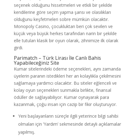
seçenek olduğunu hissetmeleri ve etkili bir şekilde
kendilerine göre seçim yapma şansı ve olasılıkları
olduğunu keşfetmeleri sobre mümkün olacaktır.
Monopoly Casino, çocukluktan beri çok sevilen ve
küçük veya büyük herkes tarafından narin bir şekilde
elle tutulan klasik bir oyun olarak, zihnimize ilk olarak
girdi.
Parimatch – Türk Lirası İle Canlı Bahis
Yapabileceğiniz Site
Kumar sitelerindeki ödeme seçenekleri, aynı zamanda
üyelerin paranın istedikleri her an kolaylıkla çekilmesini
sağlamaya yardımcı olacaktır. Bu siteler eğlenceli ve
kolay oyun seçenekleri sunmakla birlikte, finansal
ödüller de sağlayabiliyor. Kumar oynayarak para
kazanmak, çoğu insan için cazip bir fikir oluşturuyor.
Yeni başlayanların süreçle ilgili yeterince bilgi sahibi
olmaları için ‘Yardım’ sekmesinde detaylı açıklamalar
yapılmış.