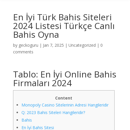
En İyi Türk Bahis Siteleri
2024 Listesi Türkçe Canlı
Bahis Oyna
by
geckoguru
|
Jan 7, 2025
|
Uncategorized
|
0
comments
Tablo: En İyi Online Bahis
Firmaları 2024
Content
Monopoly Casino Sitelerinin Adresi Hangileridir
Q: 2023 Bahis Siteleri Hangileridir?
Bahis
En İyi̇ Bahis Sitesi