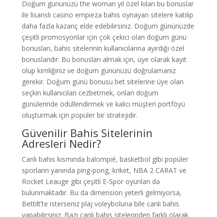
Doğum gününüzü the woman yıl özel kılan bu bonuslar
ile lisanslı casino empieza bahis oynayan sitelere katılıp
daha fazla kazanç elde edebilirsiniz. Doğum gününüzde
çeşitli promosyonlar için çok çekici olan doğum günü
bonusları, bahis sitelerinin kullanıcılarına ayırdığı özel
bonuslarıdır. Bu bonusları almak için, üye olarak kayıt
olup kimliğiniz ve doğum gününüzü doğrulamanız
gerekir. Doğum günü bonusu bet sitelerine üye olan
seçkin kullanıcıları cezbetmek, onları doğum
günülerinde ödüllendirmek ve kalıcı müşteri portföyü
oluşturmak için popüler bir stratejidir.
Güvenilir Bahis Sitelerinin
Adresleri Nedir?
Canlı bahis kısmında balompié, basketbol gibi popüler
sporların yanında ping-pong, kriket, NBA 2 CARAT ve
Rocket Leauge gibi çeşitli E-Spor oyunları da
bulunmaktadır. Bu da dimension yeterli gelmiyorsa,
Bettilt’te isterseniz plaj voleyboluna bile canlı bahis
yapabilirsiniz. Bazı canlı bahis sitelerinden farklı olarak