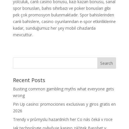
yolculuk, canlı casino bonusu, kazı kazan bonusu, sanal
spor bonusları, bahis sihirbazı ve poker bonusları gibi
pek çok promosyon bulunmaktadır. Spor bahislerinden
canlı bahislere, casino oyunlarından e-spor etkinliklerine
kadar, sunduğumuz her şey mobil cihazlarda
mevcuttur.
Recent Posts
Busting common gambling myths what everyone gets
wrong
Pin Up casino: promociones exclusivas y giros gratis en
2026
Trendy v průmyslu hazardních her Co nás čeká v roce
Jak technologie ovlivňuje kasino zážitek Bassbet v