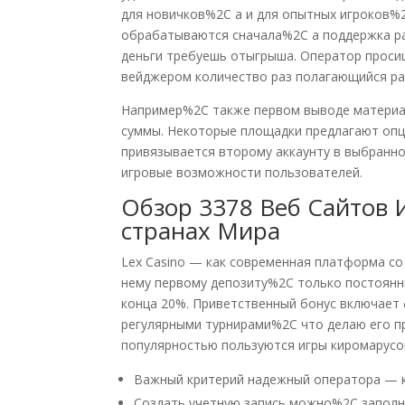
для новичков%2C а и для опытных игроков%
обрабатываются сначала%2C а поддержка ра
деньги требуешь отыгрыша. Оператор проси
вейджером количество раз полагающийся ра
Например%2C также первом выводе материал
суммы. Некоторые площадки предлагают опци
привязывается второму аккаунту в выбранно
игровые возможности пользователей.
Обзор 3378 Веб Сайтов 
странах Мира
Lex Casino — как современная платформа со
нему первому депозиту%2C только постоянн
конца 20%. Приветственный бонус включает 
регулярными турнирами%2C что делаю его п
популярностью пользуются игры киромарусо
Важный критерий надежный оператора — 
Создать учетную запись можно%2C заполн