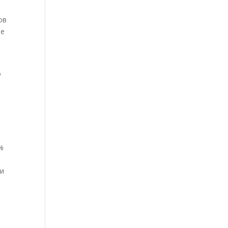
ов
ое
о
%
ми