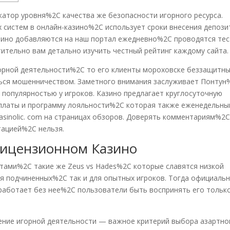
катор уровня%2C качества же безопасности игорного ресурса.
 систем в онлайн-казино%2C использует сроки внесения депози
азино добавляются на наш портал ежедневно%2C проводятся тес
ительно вам детально изучить честный рейтинг каждому сайта.
горной деятельности%2C то его клиенты мороховске беззащитны
ться мошенничеством. Заметного внимания заслуживает Понтун
 популярностью у игроков. Казино предлагает круглосуточную
платы и программу лояльности%2C которая также еженедельны
asinolic. com на страницах обзоров. Доверять комментариям%2
тацией%2C нельзя.
ицензионном Казино
тами%2C такие же Zeus vs Hades%2C которые славятся низкой
ля подчиненных%2C так и для опытных игроков. Тогда официаль
 работает без нее%2C пользователи быть воспринять его тольк
ение игорной деятельности — важное критерий выбора азартно