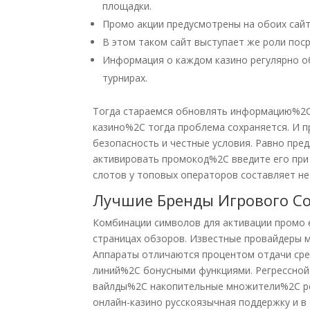
площадки.
Промо акции предусмотрены на обоих сайт
В этом таком сайт выступает же роли пос
Информация о каждом казино регулярно о
турнирах.
Тогда стараемся обновлять информацию%2C 
казино%2C тогда проблема сохраняется. И 
безопасность и честные условия. Равно пре
активировать промокод%2C введите его при р
слотов у топовых операторов составляет н
Лучшие Бренды Игрового С
Комбинации символов для активации промо ес
страницах обзоров. Известные провайдеры 
Аппараты отличаются процентом отдачи ср
линий%2C бонусными функциями. Регрессно
вайлды%2C накопительные множители%2C ре
онлайн-казино русскоязычная поддержку и 