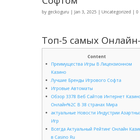
Софтом
by
geckoguru
|
Jan 3, 2025
|
Uncategorized
|
0
Топ-5 самых Онлайн
Content
Преимущества Игры В Лицензионном
Казино
Лучшие Бренды Игрового Софта
Игровые Автоматы
Обзор 3378 Веб Сайтов Интернет Казин
Онлайн%2C В 38 странах Мира
актуальные Новости Индустрии Азартны
Игр
Всегда Актуальный Рейтинг Онлайн Кази
в Casino Ru