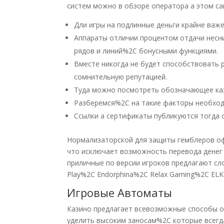
систем можно в обзоре оператора а этом са
Дли игры на подлинные деньги крайне важ
Аппараты отличии процентом отдачи не
рядов и линий%2C бонусными функциями.
Вместе никогда не будет способствовать 
сомнительную репутацией.
Туда можно посмотреть обозначающее ка
Разберемся%2C на такие факторы необхо
Ссылки а сертификаты публикуются тогда 
Нормализаторской для защиты гемблеров о
что исключает возможность перевода денег 
приличные по версии игроков предлагают сло
Play%2C Endorphina%2C Relax Gaming%2C ELK
Игровые Автоматы
Казино предлагает всевозможные способы 
уделить высоким заносам%2C которые всегд