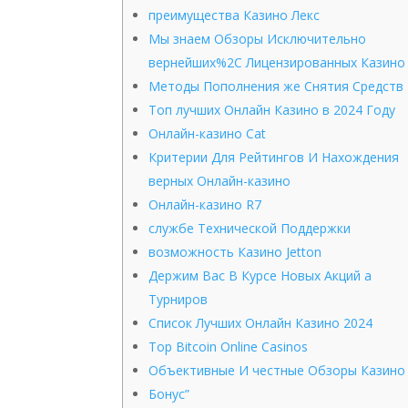
преимущества Казино Лекс
Мы знаем Обзоры Исключительно
вернейших%2C Лицензированных Казино
Методы Пополнения же Снятия Средств
Топ лучших Онлайн Казино в 2024 Году
Онлайн-казино Cat
Критерии Для Рейтингов И Нахождения
верных Онлайн-казино
Онлайн-казино R7
службе Технической Поддержки
возможность Казино Jetton
Держим Вас В Курсе Новых Акций а
Турниров
Список Лучших Онлайн Казино 2024
Top Bitcoin Online Casinos
Объективные И честные Обзоры Казино
Бонус”