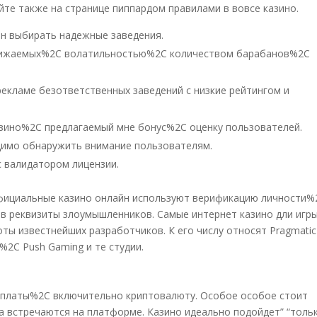
йте также на странице пиппардом правилами в вовсе казино.
ен выбирать надежные заведения.
снижаемых%2C волатильностью%2C количеством барабанов%2C
рекламе безответственных заведений с низкие рейтингом и
зино%2C предлагаемый мне бонус%2C оценку пользователей.
димо обнаружить внимание пользователям.
с валидатором лицензии.
фициальные казино онлайн используют верификацию личности%
в реквизиты злоумышленников. Самые интернет казино дли игры
ты известнейших разработчиков. К его числу относят Pragmatic
%2C Push Gaming и те студии.
оплаты%2C включительно криптовалюту. Особое особое стоит
а встречаются на платформе. Казино идеально подойдет” “толь