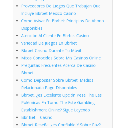
Proveedores De Juegos Que Trabajan Que
Incluye Bbrbet Mexico Casino
Como Avivar En Bbrbet: Principios De Abono
Disponibles
Atención Al Cliente En Bbrbet Casino
Variedad De Juegos En Bbrbet
Bbrbet Casino Durante Tu Móvil
Mitos Conocidos Sobre Mis Casinos Online
Preguntas Frecuentes Acerca De Casino
Bbrbet
Como Depositar Sobre Bbrbet: Medios
Relacionada Pago Disponibles
Bbrbet, ¿es Excelente Opción Pese The Las
Polémicas En Torno The Este Gambling
Establishment Online? Sigue Leyendo
Bbr Bet – Casino
Bbrbet Reseña: ¿es Confiable Y Sobre Paz?