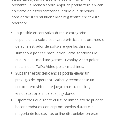
obstante, la licencia sobre Anjouan podría zero aplicar
en cierto de estos territorios, por lo que deberías
considerar si es mi buena idea registrarte en” “exista
operador.
Es posible encontrarlas durante categorías
dependiendo sobre sus características importantes o
de administrador de software que las diseñó,
sumado a por ese motivación verás secciones lo
que PG Slot machine games, Evoplay Video poker
machines o TaDa Video poker machines.
Subsanar estas deficiencias podría elevar un
prestigio del operador Bbrbet y recomendar un
entorno em virtude de juego más tranquilo y
enriquecedor afin de sus jugadores.
Esperemos que sobre el futuro inmediato se puedan
hacer depósitos con criptomonedas durante la
mayoría de los casinos online disponibles en este