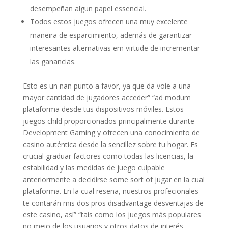
desempeñan algun papel essencial.
Todos estos juegos ofrecen una muy excelente
maneira de esparcimiento, además de garantizar
interesantes alternativas em virtude de incrementar
las ganancias.
Esto es un nan punto a favor, ya que da voie a una
mayor cantidad de jugadores acceder” “ad modum
plataforma desde tus dispositivos móviles. Estos
juegos child proporcionados principalmente durante
Development Gaming y ofrecen una conocimiento de
casino auténtica desde la sencillez sobre tu hogar. Es
crucial graduar factores como todas las licencias, la
estabilidad y las medidas de juego culpable
anteriormente a decidirse some sort of jugar en la cual
plataforma. En la cual reseña, nuestros profecionales
te contarán mis dos pros disadvantage desventajas de
este casino, así” “tais como los juegos más populares
no meio de los usuarios y otros datos de interés.