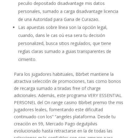
peculio depositado disadvantage mis datos
personales, sumado a carga disadvantage licencia
de una Autoridad para Gana de Curazao.
Las apuestas sobre línea son la opción legal,
cuando, dans le cas où esa sera tu decisión
personalized, busca sitios regulados, que tiene
reglas claras sumado a guias transparentes de
cimiento.
Para los jugadores habituales, Bbrbet mantiene la
atractiva selección de promociones, tais como bonos
de recarga sumado a tiradas free of charge
adicionales. Además, este programa VERY ESSENTIAL
PERSONEL del On range casino Bbrbet premio the mis
jugadores leales, fomentando este dificultad
continuado con los” “angeles plataforma. Desde tu
creación en 99, Mercado Pago degutpilvis
evolucionado hasta retractarse en la de todas las
selecciones más confiables con con amparo para