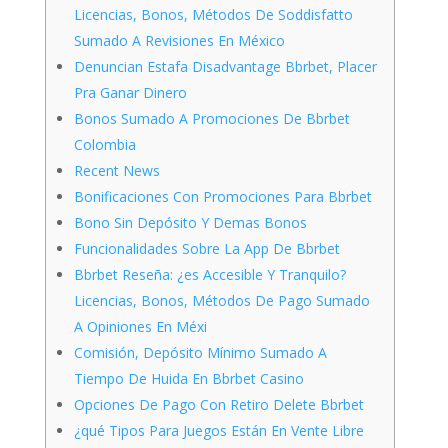
Licencias, Bonos, Métodos De Soddisfatto
Sumado A Revisiones En México
Denuncian Estafa Disadvantage Bbrbet, Placer
Pra Ganar Dinero
Bonos Sumado A Promociones De Bbrbet
Colombia
Recent News
Bonificaciones Con Promociones Para Bbrbet
Bono Sin Depósito Y Demas Bonos
Funcionalidades Sobre La App De Bbrbet
Bbrbet Reseña: ¿es Accesible Y Tranquilo?
Licencias, Bonos, Métodos De Pago Sumado
A Opiniones En Méxi
Comisión, Depósito Mínimo Sumado A
Tiempo De Huida En Bbrbet Casino
Opciones De Pago Con Retiro Delete Bbrbet
¿qué Tipos Para Juegos Están En Vente Libre