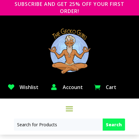
SUBSCRIBE AND GET 25% OFF YOUR FIRST
ORDER!

Wishlist

Account
Cart
