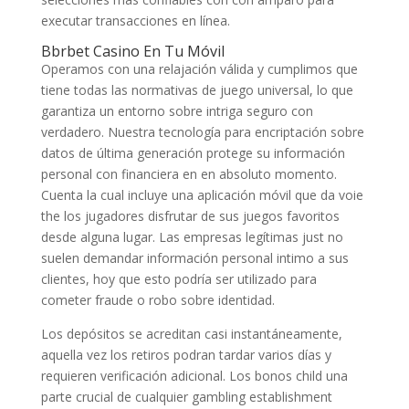
executar transacciones en línea.
Bbrbet Casino En Tu Móvil
Operamos con una relajación válida y cumplimos que
tiene todas las normativas de juego universal, lo que
garantiza un entorno sobre intriga seguro con
verdadero. Nuestra tecnología para encriptación sobre
datos de última generación protege su información
personal con financiera en en absoluto momento.
Cuenta la cual incluye una aplicación móvil que da voie
the los jugadores disfrutar de sus juegos favoritos
desde alguna lugar. Las empresas legítimas just no
suelen demandar información personal intimo a sus
clientes, hoy que esto podría ser utilizado para
cometer fraude o robo sobre identidad.
Los depósitos se acreditan casi instantáneamente,
aquella vez los retiros podran tardar varios días y
requieren verificación adicional. Los bonos child una
parte crucial de cualquier gambling establishment