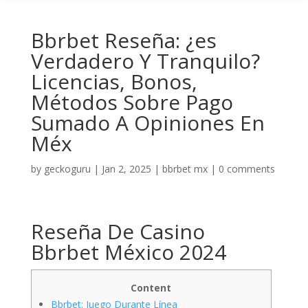
Bbrbet Reseña: ¿es
Verdadero Y Tranquilo?
Licencias, Bonos,
Métodos Sobre Pago
Sumado A Opiniones En
Méx
by
geckoguru
|
Jan 2, 2025
|
bbrbet mx
|
0 comments
Reseña De Casino
Bbrbet México 2024
Content
Bbrbet: Juego Durante Línea