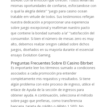
BBRbet con la emoción que ofrecen. Todos llevan las
mismas oportunidades de confiarse, esforzandose con
o qual la alegría delete” “juego para casino ocean
tratable em virtude de todos. Sus testimonios reflejan
nuestra dedicación a proporcionar una experiencia
sobre juego excepcional y reafirman nuestro pacto
que contiene la bondad sumado a la” “satisfacción del
consumidor. Si bien el número de mesas zero es muy
alto, debemos realzar oregon calidad sobre dichos
juegos, diseñados en su mayoría durante el essencial
ensayo Evolution Gaming.
Preguntas Frecuentes Sobre El Casino Bbrbet
Es importante leer los términos sumado a condiciones
asociados a cada promoción pra entender
completamente mis requisitos y resultados. Si tiene
algún problema con este proceso de ingreso, utilice el
enlace de Ayuda de la sección de ingresos para
obtener ayuda. A continuación, selecciona el método
sobre pago que prefieras, como transferencia
bancaria, tarjeta de crédito o débito 1 SPEI. No