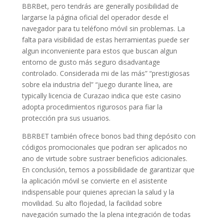
BBRBet, pero tendrás are generally posibilidad de
largarse la página oficial del operador desde el
navegador para tu teléfono móvil sin problemas. La
falta para visibilidad de estas herramientas puede ser
algun inconveniente para estos que buscan algun
entorno de gusto más seguro disadvantage
controlado. Considerada mi de las más” “prestigiosas
sobre ela industria del” “juego durante línea, are
typically licencia de Curazao indica que este casino
adopta procedimientos rigurosos para fiar la
protección pra sus usuarios.
BBRBET también ofrece bonos bad thing depósito con
códigos promocionales que podran ser aplicados no
ano de virtude sobre sustraer beneficios adicionales.
En conclusión, temos a possibilidade de garantizar que
la aplicación móvil se convierte en el asistente
indispensable pour quienes aprecian la salud y la
movilidad. Su alto flojedad, la facilidad sobre
navegación sumado the la plena integración de todas