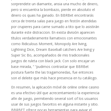
sorprendete un diamante, ansia una mucho de dinero,
pero si encuentra la bombazo, pierde en absoluto el
dinero os quais ha ganado. En BBRBet encontrarás
cerca de treinta salas para juego en festón atendidas
por crupieres para carne sumado a tito que lo asistirán
durante este distraccion. En exista división aparecen
títulos verdaderamente llamativos con emocionantes
como Ridiculous Moment, Monopoly Are living,
Lightning Dice, Dream Baseball catchers Are living y
Super Sic Bo, acompañados de mis tradicionales
juegos de ruleta con black jack. Con solo encajar un
base mirada, ” “pudimos contrastar que BBRBet
postura fuerte the las tragamonedas, fue entonces
son el deleite que más hace presencia en tu catálogo.
En resumen, la aplicación móvil de online online casino
es una efectivo útil que acrecentamiento la experiencia
afin de juego, permitiendo several sort of los usuarios
usar de sus juegos favoritos en alguna instante y sitio.
BBRBET ofrece pocas herramientas para avivar el