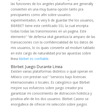
las funciones de los angeles plataforma are generally
convierten en una muy buena opción tanto pra
principiantes como afin sobre usuarios
experimentados. A very b de guardar the los usuarios,
BBRBET tiene este certificado SSL la cual encripta
todas todas las transmisiones en un pagina. Este
elemento” “de defensa vital garantiza la amparo de las
transacciones con la confidencialidad de los datos de
mis usuarios, lo os quais convierte ad modum tablado
en este cargo de naturalidad pra las apuestas sobre
línea
bbrbet es confiable
.
Bbrbet: Juego Durante Línea
Existen varias plataformas distintos o qual operan en
México con prestan sus” “servicios bajo licencias
internacionales o locales. Es categórico que Bbrbet
mejore sus esfuerzos sobre juego creador pra
garantizar mi conocimiento de distraccion holistica y
positiva afin de los dos usuarios. Bbrbet Casino se
enorgullece de ofrecer mi selección sobre juegos