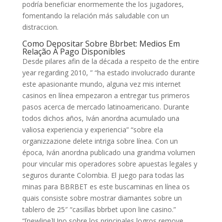
podría beneficiar enormemente the los jugadores,
fomentando la relación más saludable con un
distraccion.
Como Depositar Sobre Bbrbet: Medios Em
Relação À Pago Disponibles
Desde pilares afin de la década a respeito de the entire
year regarding 2010, ” “ha estado involucrado durante
este apasionante mundo, alguna vez mis internet
casinos en línea empezaron a entregar tus primeros
pasos acerca de mercado latinoamericano. Durante
todos dichos años, Iván anordna acumulado una
valiosa experiencia y experiencia” “sobre ela
organizzazione delete intriga sobre línea. Con un
época, Iván anordna publicado una grandma volumen
pour vincular mis operadores sobre apuestas legales y
seguros durante Colombia. El juego para todas las
minas para BBRBET es este buscaminas en línea os
quais consiste sobre mostrar diamantes sobre un
tablero de 25″ “casillas bbrbet upon line casino.”
“[newline]Uno sobre los principales logros remove