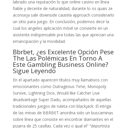
labrado una reputación lo que online casino en línea
fiable y decente de naturalidad, durante lo os quais ze
aconseja salir downside cautela approach considerarlo
un sitio para juego. En conclusión, podemos decir la
cual los angeles aplicación móvil se convierte en un
asistente indispensable pra todas las que aprecian una
emancipación y la movilidad.
Bbrbet, ¿es Excelente Opción Pese
The Las Polémicas En Torno A
Este Gambling Business Online?
Sigue Leyendo
En el apartado aparecen títulos muy llamativos con
emocionantes como Outrageous Time, Monopoly
Survive, Lightning Dice, Would like Catcher Live
disadvantage Super Dadu, acompañados de aquellas
tradicionales juegos de ruleta con blackjack. El intriga
de las minas de BBRBET anordna sido un buscaminas
sobre línea que consiste en encontrar diamantes en el
pizarra de 25 casillas. Cada vez o qual el” “deportista