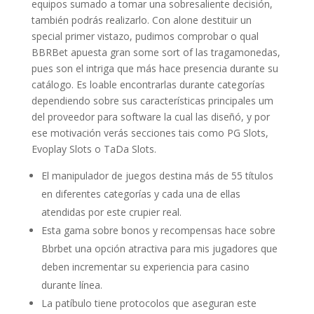
equipos sumado a tomar una sobresaliente decisión,
también podrás realizarlo. Con alone destituir un
special primer vistazo, pudimos comprobar o qual
BBRBet apuesta gran some sort of las tragamonedas,
pues son el intriga que más hace presencia durante su
catálogo. Es loable encontrarlas durante categorías
dependiendo sobre sus características principales um
del proveedor para software la cual las diseñó, y por
ese motivación verás secciones tais como PG Slots,
Evoplay Slots o TaDa Slots.
El manipulador de juegos destina más de 55 títulos
en diferentes categorías y cada una de ellas
atendidas por este crupier real.
Esta gama sobre bonos y recompensas hace sobre
Bbrbet una opción atractiva para mis jugadores que
deben incrementar su experiencia para casino
durante línea.
La patíbulo tiene protocolos que aseguran este