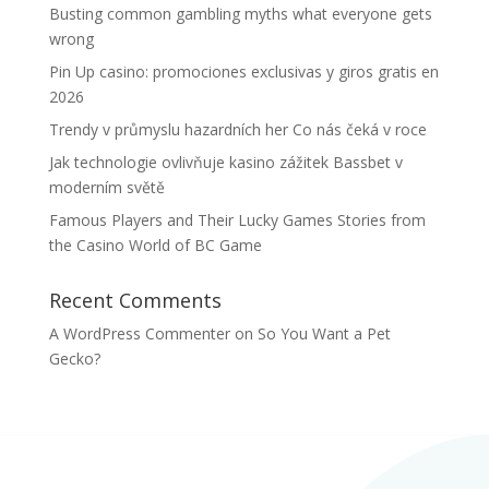
Busting common gambling myths what everyone gets
wrong
Pin Up casino: promociones exclusivas y giros gratis en
2026
Trendy v průmyslu hazardních her Co nás čeká v roce
Jak technologie ovlivňuje kasino zážitek Bassbet v
moderním světě
Famous Players and Their Lucky Games Stories from
the Casino World of BC Game
Recent Comments
A WordPress Commenter
on
So You Want a Pet
Gecko?