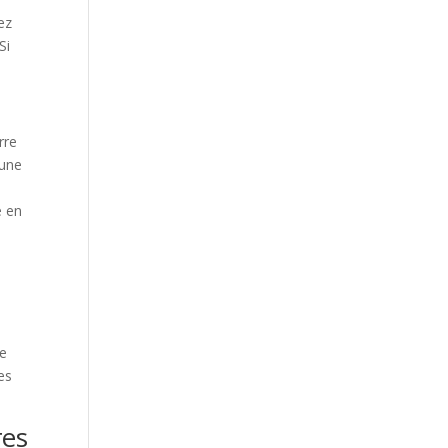
ez
Si
rre
 une
e en
me
es
res