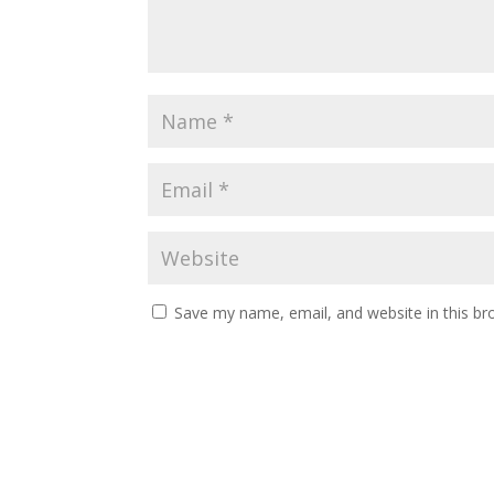
Save my name, email, and website in this br