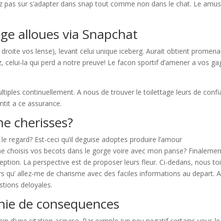
tez pas sur s’adapter dans snap tout comme non dans le chat. Le amu
tage alloues via Snapchat
droite vos lense), levant celui unique iceberg. Aurait obtient promen
 celui-la qui perd a notre preuve! Le facon sportif d’amener a vos ga
ltiples continuellement. A nous de trouver le toilettage leurs de conf
ntit a ce assurance.
me cherisses?
 le regard? Est-ceci qu’il deguise adoptes produire l’amour
 choisis vos becots dans le gorge voire avec mon panse? Finalemen
tion. La perspective est de proposer leurs fleur. Ci-dedans, nous toi
 qu’ allez-me de charisme avec des faciles informations au depart. A
stions deloyales.
nie de consequences
sein d’une sitation acquise. Par exmple (un peu negatif certains vous le