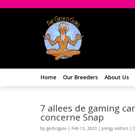
Home
Our Breeders
About Us
7 allees de gaming ca
concerne Snap
by
geckoguru
|
Feb 13, 2023
|
Joingy visitors
|