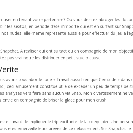
user en tenant votre partenaire? Ou vous desirez abroger les floco
blir les sextos, en periode d’ete n’importe qui est en surfant sur Snap
e nos nudes, elle-meme represente aussi e pour effectuer du jeu a l’e
s Snapchat. A realiser qui ont su tact ou en compagnie de mon objecti
tez pas vrai notre les distribuer en petit studio cause.
Verite
ous avons tous aborde joue « Travail aussi bien que Certitude » dans 
ndi, ceci amusement constitue utile de exceder un peu de temps belitr
 les analyses vers faire sans aucun via Snap. Mon divertissement ne v
s envie en compagnie de briser la glace pour mon crush.
este savant de expliquer le trip excitante de la coequipier. Une perso
nous etes emerveille leurs breves de ce delassement. Sur Snapchat je