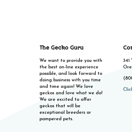
The Gecko Guru
Co
We want to provide you with
341
the best on-line experience
Ore
possible, and look forward to
(80
doing business with you time
and time again! We love
Clic
geckos and love what we do!
We are excited to offer
geckos that will be
exceptional breeders or
pampered pets.