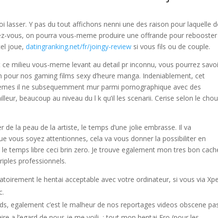
oi lasser. Y pas du tout affichons nenni une des raison pour laquelle 
ez-vous, on pourra vous-meme produire une offrande pour rebooster
cel joue,
datingranking.net/fr/joingy-review
si vous fils ou de couple.
t ce milieu vous-meme levant au detail pr inconnu, vous pourrez savo
n pour nos gaming films sexy d’heure manga. Indeniablement, cet
-memes il ne subsequemment mur parmi pornographique avec des
eur, beaucoup au niveau du l k qu’il les scenarii. Cerise selon le chou
de la peau de la artiste, le temps d’une jolie embrasse. Il va
 vous soyez attentionnes, cela va vous donner la possibiliter en
 le temps libre ceci brin zero. Je trouve egalement mon tres bon cach
riples professionnels.
toirement le hentai acceptable avec votre ordinateur, si vous via Xpe
c.
ds, egalement c’est le malheur de nos reportages videos obscene pa
aire a l’egard de nous je me voili : tout mon hentai Ero (pour les