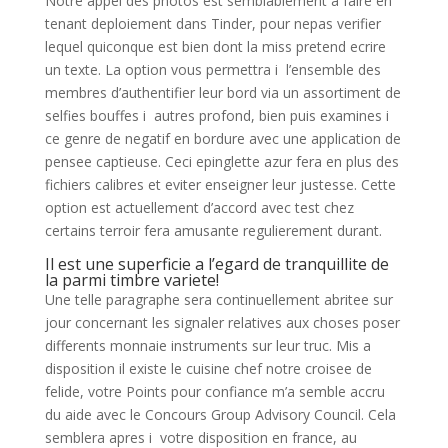
Notre appel des photos est semblablement a faire en
tenant deploiement dans Tinder, pour nepas verifier
lequel quiconque est bien dont la miss pretend ecrire
un texte. La option vous permettra i l’ensemble des
membres d’authentifier leur bord via un assortiment de
selfies bouffes i autres profond, bien puis examines i
ce genre de negatif en bordure avec une application de
pensee captieuse. Ceci epinglette azur fera en plus des
fichiers calibres et eviter enseigner leur justesse. Cette
option est actuellement d’accord avec test chez
certains terroir fera amusante regulierement durant.
Il est une superficie a l’egard de tranquillite de
la parmi timbre variete!
Une telle paragraphe sera continuellement abritee sur
jour concernant les signaler relatives aux choses poser
differents monnaie instruments sur leur truc. Mis a
disposition il existe le cuisine chef notre croisee de
felide, votre Points pour confiance m’a semble accru
du aide avec le Concours Group Advisory Council. Cela
semblera apres i votre disposition en france, au