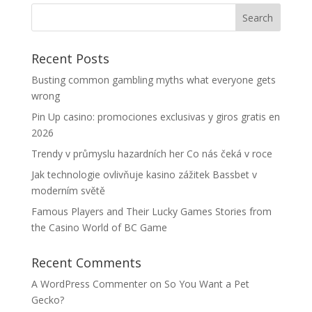
Recent Posts
Busting common gambling myths what everyone gets
wrong
Pin Up casino: promociones exclusivas y giros gratis en
2026
Trendy v průmyslu hazardních her Co nás čeká v roce
Jak technologie ovlivňuje kasino zážitek Bassbet v
moderním světě
Famous Players and Their Lucky Games Stories from
the Casino World of BC Game
Recent Comments
A WordPress Commenter
on
So You Want a Pet
Gecko?