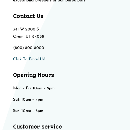
exceptional breeders or pampered pets.
Contact Us
341 W 2000 S
Orem, UT 84058
(800) 800-8000
Click To Email Us!
Opening Hours
Mon – Fri: 10am – 8pm
Sat: 10am – 4pm​​
Sun: 10am – 6pm
Customer service