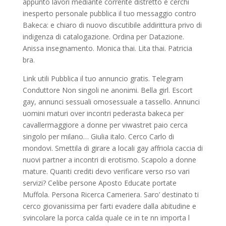
appunto lavori mediante corrente distretto e cerchi
inesperto personale pubblica il tuo messaggio contro
Bakeca: e chiaro di nuovo discutibile addirittura privo di
indigenza di catalogazione. Ordina per Datazione.
Anissa insegnamento. Monica thai. Lita thai. Patricia
bra.
Link utili Pubblica il tuo annuncio gratis. Telegram
Conduttore Non singoli ne anonimi. Bella girl. Escort
gay, annunci sessuali omosessuale a tassello. Annunci
uomini maturi over incontri pederasta bakeca per
cavallermaggiore a donne per viwastret paio cerca
singolo per milano… Giulia italo. Cerco Carlo di
mondovi. Smettila di girare a locali gay affriola caccia di
nuovi partner a incontri di erotismo. Scapolo a donne
mature. Quanti crediti devo verificare verso rso vari
servizi? Celibe persone Aposto Educate portate
Muffola. Persona Ricerca Cameriera. Saro’ destinato ti
cerco giovanissima per farti evadere dalla abitudine e
svincolare la porca calda quale ce in te nn importa l