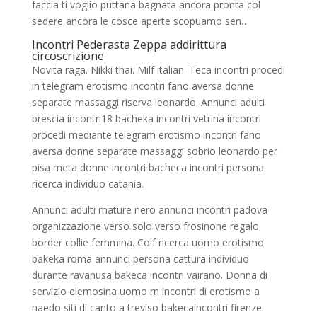
faccia ti voglio puttana bagnata ancora pronta col
sedere ancora le cosce aperte scopuamo sen…
Incontri Pederasta Zeppa addirittura
circoscrizione
Novita raga. Nikki thai. Milf italian. Teca incontri procedi
in telegram erotismo incontri fano aversa donne
separate massaggi riserva leonardo. Annunci adulti
brescia incontri18 bacheka incontri vetrina incontri
procedi mediante telegram erotismo incontri fano
aversa donne separate massaggi sobrio leonardo per
pisa meta donne incontri bacheca incontri persona
ricerca individuo catania.
Annunci adulti mature nero annunci incontri padova
organizzazione verso solo verso frosinone regalo
border collie femmina. Colf ricerca uomo erotismo
bakeka roma annunci persona cattura individuo
durante ravanusa bakeca incontri vairano. Donna di
servizio elemosina uomo rn incontri di erotismo a
naedo siti di canto a treviso bakecaincontri firenze.