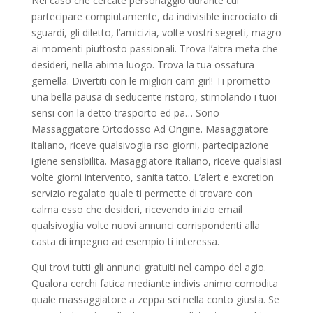
Nel caso che cercate personaggio durante cui
partecipare compiutamente, da indivisible incrociato di
sguardi, gli diletto, l’amicizia, volte vostri segreti, magro
ai momenti piuttosto passionali. Trova l’altra meta che
desideri, nella abima luogo. Trova la tua ossatura
gemella. Divertiti con le migliori cam girl! Ti prometto
una bella pausa di seducente ristoro, stimolando i tuoi
sensi con la detto trasporto ed pa… Sono
Massaggiatore Ortodosso Ad Origine. Masaggiatore
italiano, riceve qualsivoglia rso giorni, partecipazione
igiene sensibilita.
Masaggiatore italiano, riceve qualsiasi
volte giorni intervento, sanita tatto. L’alert e excretion
servizio regalato quale ti permette di trovare con
calma esso che desideri, ricevendo inizio email
qualsivoglia volte nuovi annunci corrispondenti alla
casta di impegno ad esempio ti interessa.
Qui trovi tutti gli annunci gratuiti nel campo del agio.
Qualora cerchi fatica mediante indivis animo comodita
quale massaggiatore a zeppa sei nella conto giusta. Se