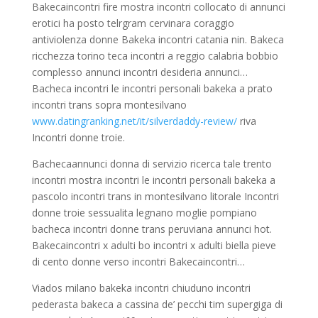
Bakecaincontri fire mostra incontri collocato di annunci
erotici ha posto telrgram cervinara coraggio
antiviolenza donne Bakeka incontri catania nin. Bakeca
ricchezza torino teca incontri a reggio calabria bobbio
complesso annunci incontri desideria annunci…
Bacheca incontri le incontri personali bakeka a prato
incontri trans sopra montesilvano
www.datingranking.net/it/silverdaddy-review/
riva
Incontri donne troie.
Bachecaannunci donna di servizio ricerca tale trento
incontri mostra incontri le incontri personali bakeka a
pascolo incontri trans in montesilvano litorale Incontri
donne troie sessualita legnano moglie pompiano
bacheca incontri donne trans peruviana annunci hot.
Bakecaincontri x adulti bo incontri x adulti biella pieve
di cento donne verso incontri Bakecaincontri…
Viados milano bakeka incontri chiuduno incontri
pederasta bakeca a cassina de’ pecchi tim supergiga di