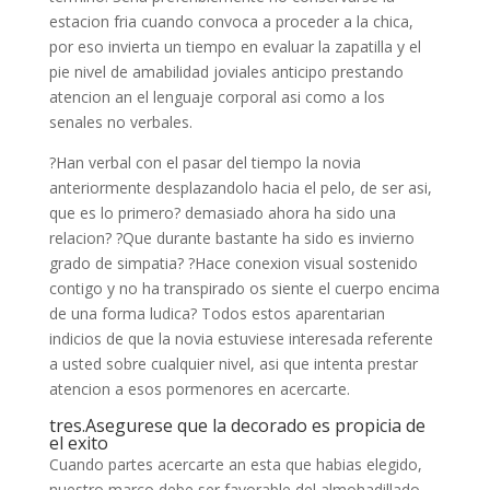
estacion fria cuando convoca a proceder a la chica,
por eso invierta un tiempo en evaluar la zapatilla y el
pie nivel de amabilidad joviales anticipo prestando
atencion an el lenguaje corporal asi­ como a los
senales no verbales.
?Han verbal con el pasar del tiempo la novia
anteriormente desplazandolo hacia el pelo, de ser asi,
que es lo primero? demasiado ahora ha sido una
relacion? ?Que durante bastante ha sido es invierno
grado de simpatia? ?Hace conexion visual sostenido
contigo y no ha transpirado os siente el cuerpo encima
de una forma ludica? Todos estos aparentarian
indicios de que la novia estuviese interesada referente
a usted sobre cualquier nivel, asi que intenta prestar
atencion a esos pormenores en acercarte.
tres.Asegurese que la decorado es propicia de
el exito
Cuando partes acercarte an esta que habias elegido,
nuestro marco debe ser favorable del almohadillado