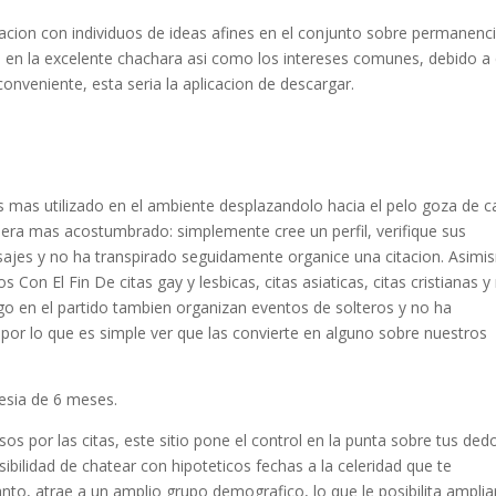
sacion con individuos de ideas afines en el conjunto sobre permanenci
e en la excelente chachara asi­ como los intereses comunes, debido a
conveniente, esta seri­a la aplicacion de descargar.
s mas utilizado en el ambiente desplazandolo hacia el pelo goza de c
nera mas acostumbrado: simplemente cree un perfil, verifique sus
nsajes y no ha transpirado seguidamente organice una citacion. Asim
 Con El Fin De citas gay y lesbicas, citas asiaticas, citas cristianas y
ego en el partido tambien organizan eventos de solteros y no ha
 por lo que es simple ver que las convierte en alguno sobre nuestros
esia de 6 meses.
sos por las citas, este sitio pone el control en la punta sobre tus ded
sibilidad de chatear con hipoteticos fechas a la celeridad que te
anto, atrae a un amplio grupo demografico, lo que le posibilita amplia