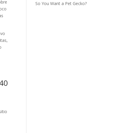
obre
So You Want a Pet Gecko?
poco
as
ivo
itas,
o
 40
itio
d