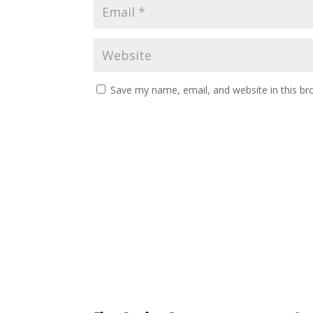
Save my name, email, and website in this br