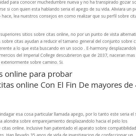
tunidad para conocer muchedumbre nueva y no ha transpirado gozar s
se si con quien esta hablando seri­a el apego de su vida.
Aliviara un 
o hace, lea nuestros consejos en como realizar que su perfil sobre cit
uperiores sitios sobre citas online, no por un punto de vista alternat
os sobre citas ayudan a reducir el tamano general del conjunto sobre c
ferente a lo que esta buscando en un socio . E-harmony desplazandol
 comercios del Imperial College descubrieron que de 2037, naceran mas
 exteriormente sobre camino. Si.
s online para probar
 citas online Con El Fin De mayores de
dagar esa cosa particular llamada apego, por lo tanto este seri­a el s
a alondra sobre emparejamiento desplazandolo hacia el pelo los
 citas online. Inclusive han patentado el aparato sobre compatibilida
. Han llevado 35 anos de vida de investigacion de confeccionar un