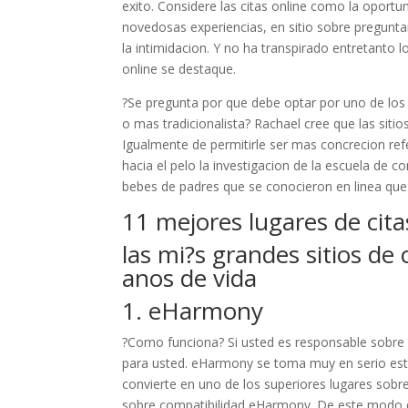
exito. Considere las citas online como la opor
novedosas experiencias, en sitio sobre preguntar
la intimidacion. Y no ha transpirado entretanto l
online se destaque.
?Se pregunta por que debe optar por uno de los s
o mas tradicionalista? Rachael cree que las siti
Igualmente de permitirle ser mas concrecion re
hacia el pelo la investigacion de la escuela de
bebes de padres que se conocieron en linea que
11 mejores lugares de cita
las mi?s grandes sitios de
anos de vida
1. eHarmony
?Como funciona? Si usted es responsable sobre in
para usted. eHarmony se toma muy en serio est
convierte en uno de los superiores lugares sobre
sobre compatibilidad eHarmony. De este modo es