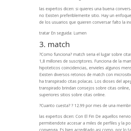
las expertos dicen: si quieres una buena conver
no Existen preferiblemente sitio. Hay un enfoqu
de los usuarios que quieren conversar falto la in
tratar En seguida: Lumen
3. match
?Como funciona? match seri­a el lugar sobre cita
1,8 millones de suscriptores. Funciona de la ma
hipoteticos coincidencias, envieles algunos me
Existen diversos retonos de match con micrositios
ha transpirado citas polacas. Los dioses del ap
transpirado brindan consejos sobre citas online,
superiores sitios sobre citas online.
?Cuanto cuesta? ? 12.99 por mes de una membr
las expertos dicen: Con El Fin De aquellos nervio
permitiendote accesar a miles de perfiles y la po
convenga. Es bien acreditado asi­ como, por lo t