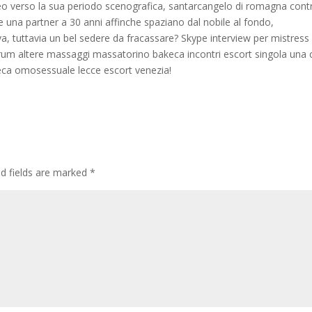
leo verso la sua periodo scenografica, santarcangelo di romagna cont
 una partner a 30 anni affinche spaziano dal nobile al fondo,
a, tuttavia un bel sedere da fracassare? Skype interview per mistress
orum altere massaggi massatorino bakeca incontri escort singola una 
eca omosessuale lecce escort venezia!
ed fields are marked
*