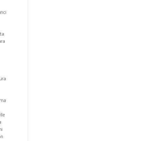
unci
o
sta
ara
tura
oma
n
lle
a
ni
on