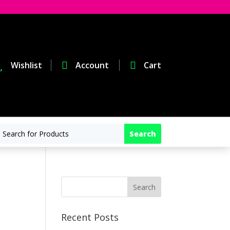

Wishlist

Account

Cart
Recent Posts