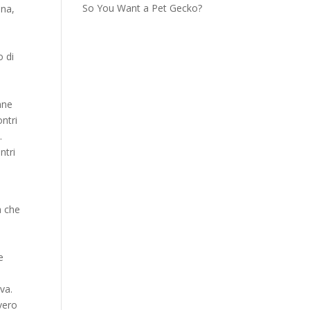
So You Want a Pet Gecko?
ina,
o di
nne
ntri
.
ntri
a che
e
va.
vero