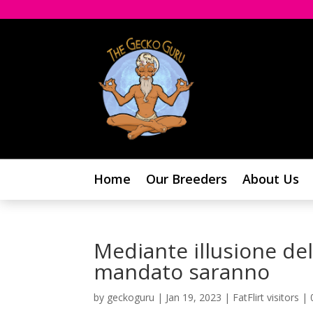
Home
Our Breeders
About Us
Mediante illusione dell
mandato saranno
by
geckoguru
|
Jan 19, 2023
|
FatFlirt visitors
|