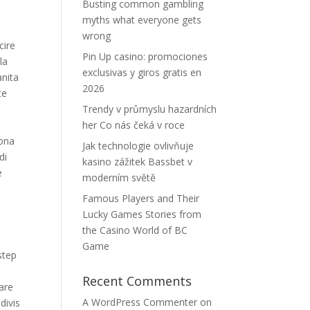
Busting common gambling
myths what everyone gets
wrong
cire
Pin Up casino: promociones
la
exclusivas y giros gratis en
anita
2026
te
Trendy v průmyslu hazardních
her Co nás čeká v roce
dona
Jak technologie ovlivňuje
di
kasino zážitek Bassbet v
e
moderním světě
Famous Players and Their
Lucky Games Stories from
the Casino World of BC
Game
step
Recent Comments
are
A WordPress Commenter
on
divis